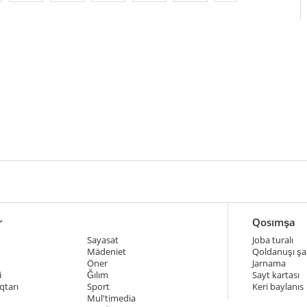
r
Qosımşa
Sayasat
Joba turalı
Mädeniet
Qoldanuşı şar
Öner
Jarnama
i
Ğılım
Sayt kartası
qtarı
Sport
Keri baylanıs
Mul'timedia