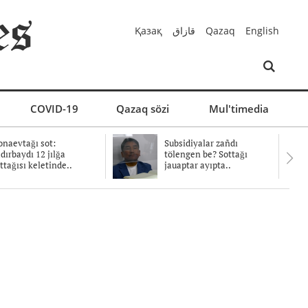
Қазақ
قازاق
Qazaq
English
COVID-19
Qazaq sözi
Mul'timedia
naevtağı sot:
Subsidiyalar zañdı
dırbaydı 12 jılğa
tölengen be? Sottağı
ttağısı keletinde..
jauaptar ayıpta..