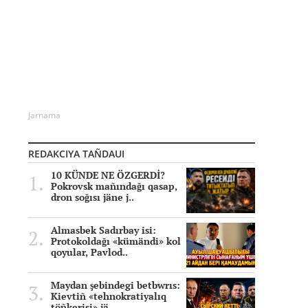
Jarnama
REDAKCIYA TAÑDAUI
10 KÜNDE NE ÖZGERDİ?
Pokrovsk mañındağı qasap,
dron soğısı jäne j..
Almasbek Sadırbay isi:
Protokoldağı «kümändi» kol
qoyular, Pavlod..
Maydan şebindegi betbwrıs:
Kievtiñ «tehnokratiyalıq
töñkerisi» jä..