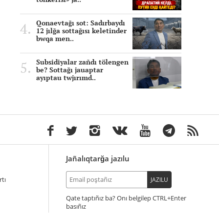
Qonaevtağı sot: Sadırbaydı
12 jılğa sottağısı keletinder
bwqa men..
Subsidiyalar zañdı tölengen
be? Sottağı jauaptar
ayıptau twjırımd..
Jañalıqtarğa jazılu
tı
JAZILU
Qate taptıñız ba? Onı belgilep
+Enter
basıñız