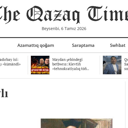
Beysenbi, 6 Tamız 2026
Azamattıq qoğam
Saraptama
Swhbat
dırbay isi:
Maydan şebindegi
Qo
ğı «kümändi»
betbwrıs: Kievtiñ
Sa
«tehnokratiyalıq töñ..
so
lı