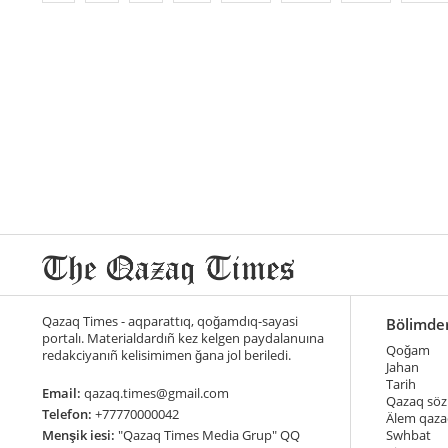
Qazaq Times - aqparattıq, qoğamdıq-sayasi
Bölimde
portalı. Materialdardıñ kez kelgen paydalanuına
Qoğam
redakciyanıñ kelisimimen ğana jol beriledi.
Jahan
Tarih
Email:
qazaq.times@gmail.com
Qazaq söz
Telefon:
+77770000042
Älem qaza
Menşik iesi:
"Qazaq Times Media Grup" QQ
Swhbat