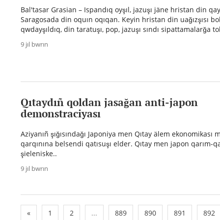
Bal'tasar Grasian – Ispandıq oyşıl, jazuşı jäne hristan din qay
Saragosada din oquın oqıqan. Keyin hristan din uağızşısı bo
qwdayşıldıq, din taratuşı, pop, jazuşı sındı sipattamalarğa tol
9 jıl bwrın
Qıtaydıñ qoldan jasağan anti-japon
demonstraciyası
Aziyanıñ şığısındağı Japoniya men Qıtay älem ekonomikası
qarqınına belsendi qatısuşı elder. Qıtay men japon qarım-qa
şieleniske..
9 jıl bwrın
«
1
2
...
889
890
891
892