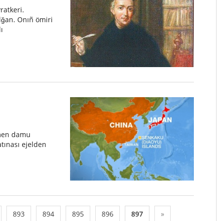
ratkeri.
lğan. Onıñ ömiri
ı
 men damu
tınası ejelden
893
894
895
896
897
»