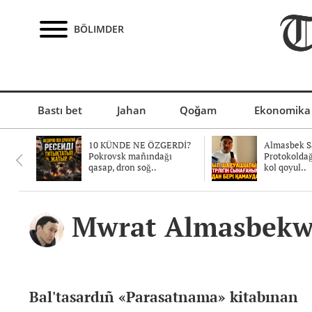
BÖLIMDER
Bastı bet
Jahan
Qoğam
Ekonomika
10 KÜNDE NE ÖZGERDİ?
Almasbek Sa
Pokrovsk mañındağı
Protokolda
qasap, dron soğ..
kol qoyul..
Mwrat Almasbekw
Bal'tasardıñ «Parasatnama» kitabınan