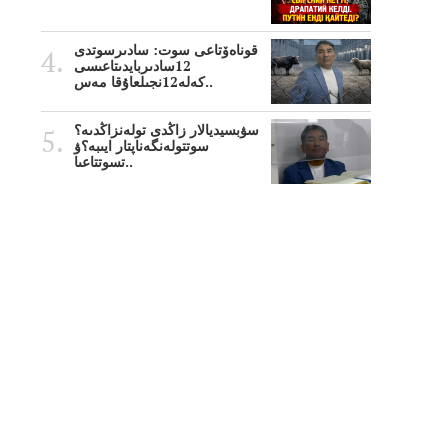
قوناەۆتاعى سوت: سادىرسوتدى
12سادىربايدىتاعىسى
كەلە12نجىلعاۇقا مەس..
سۋبسيديالار زاڭدى تولەنزاڭدىە؟
سوتتولەنگەناپتار ايىبە؟ۋ
تسوتتاعىا..