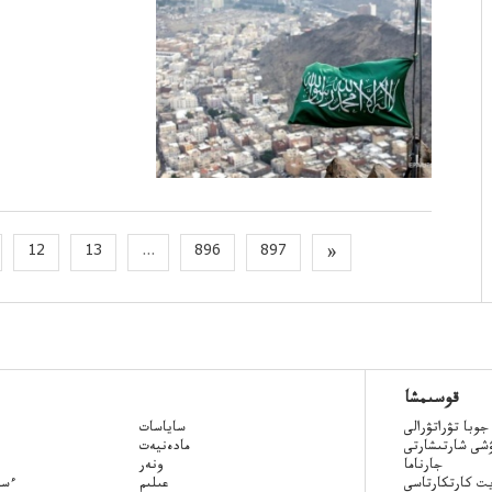
12
13
...
896
897
»
قوسىمشا
جوبا تۋراتۋرالى
ساياسات
ۋشى شارتىشارتى
مادەنيەت
جارناما
ونەر
ت كارتكارتاسى
عىلىم
Qazaq