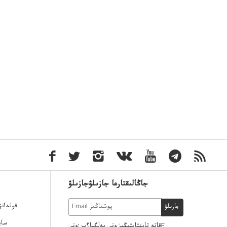
جاڭالىقتارعا جازىلۋجازىلۋ
قولدان
جازىلۋ
ساي
قاتە تاپتتاپتىڭىز ونى بەلگبا؟پ :ونىE