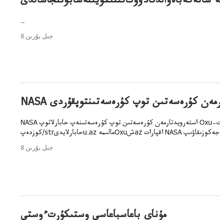
ە شاتەكەباەۆالدىادۆوكاتىنىڭۇيىنەشابۋىلجاسالدى
..
8 جىل بۇرىن
يدتارمەن كۇرەسەتىن توپ كۇرەسەتىنتوپقۇردى
NASA استەرويدتارمەن كۇرەسەتىن توپ كۇرەسەتىنەپ حابارلاتوپ Oxuقۇردىقپارات–
ىقاۋىپ..
8 جىل بۇرىن
مۇناي باعاسباعاسى وستىكۇرتءوستى