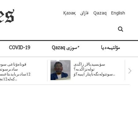
English
Qazaq
قازاق
Қазақ
مۋلتيمەديا
Qazaq ءسوزى
COVID-19
سۋبسيديالار زاڭدى
قوناەۆتاعى سوت
تولەنزاڭدىە؟
سادىرسوتد
سوتتولەنگەناپتار ايىبە؟ۋ..
12سادىربايدىتاعى
كەلە12نجى..