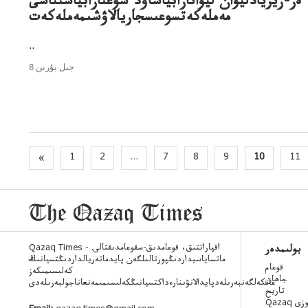
ەر-ريريادليۆان ليۆانارابياساۋد سوعىارابياسىناشى
مەملەكەتسوعىسجاريالاۋشىمەملەكەت
..
8 جىل بۇرىن
«
1
2
...
7
8
9
10
11
Qazaq Times - اقپاراتتىق، قوعامدىق-سقوعامدىقتالى.
بولىمدەر
ماتساياسيداردىڭپورتالىلگەن پايدماتەريالداردىڭتسيانىڭ
قوعام
كەلىسىمىكەز
جاھان
عانكەلگەنبەرىلەدپايدالانۋىنارەداكتسيانىڭكەلىسىمىمەنعاناجولبەرىلەدى
تاريح
 ءسوزى