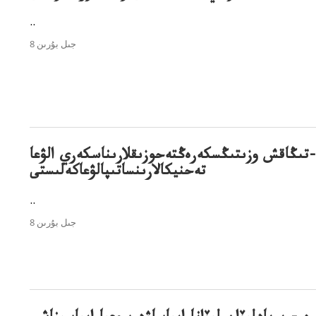
..
8 جىل بۇرىن
تىڭاقش وزىتىڭسكەرەڭتەحوزىقلارىناسكەري الۋعا
تەحنيكالارىنساتىپالۋعاكەلىستى
..
8 جىل بۇرىن