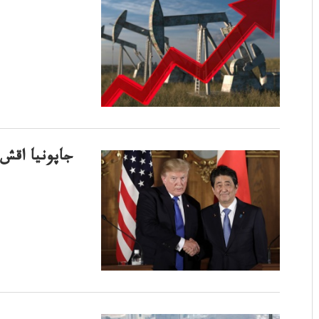
جاپونيا اقش-