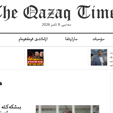
سەنبى, 8 تامىز 2026
سۇحبات
ساراپتاما
ازاماتتىق قوعامقوعام
ە
:
ى
سى
م
بىشكەكتە و