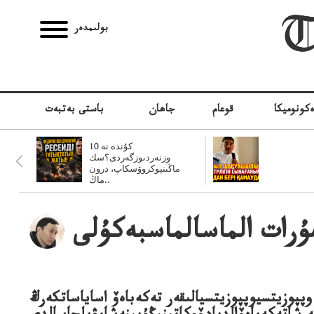
بولىمدەر
كونوميكا
قوعام
جاھان
باستى بەتبەت
10 كۇندە نە
وزنەردىوزگەردى؟سك
ماڭىنپوكروۆسكاپ، درون
ماڭ..
ۇرات الماسالماسبەكۇلى
پپوزيتسيوپپوزيتسيالىقەر تەكەباەۆ اساياساتكەرڭ