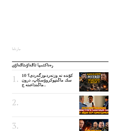
جارناما
رەداكتسيا تاڭداۋىتاڭداۋى
10 كۇندە نە وزنەردىوزگەردى؟
سك ماڭىنپوكروۆسكاپ، درون
ماڭىنداعىنە ج..