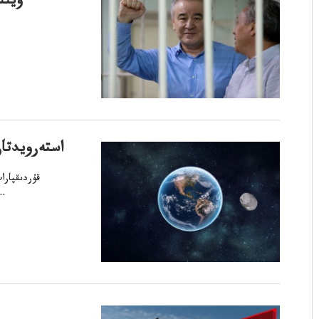
ۇيىن
NASA استەرو
كوزدەپ/strحابارلايدىu.az مالىمەOxuشaz اقپارات NASA جەكوز