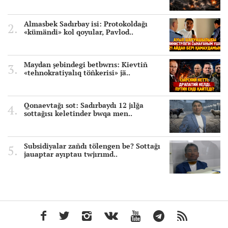
Almasbek Sadırbay isi: Protokoldağı
«kümändi» kol qoyular, Pavlod..
Maydan şebindegi betbwrıs: Kievtiñ
«tehnokratiyalıq töñkerisi» jä..
Qonaevtağı sot: Sadırbaydı 12 jılğa
sottağısı keletinder bwqa men..
Subsidiyalar zañdı tölengen be? Sottağı
jauaptar ayıptau twjırımd..