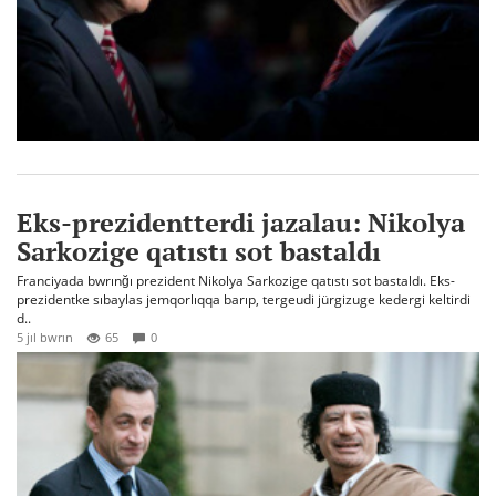
Eks-prezidentterdi jazalau: Nikolya
Sarkozige qatıstı sot bastaldı
Franciyada bwrınğı prezident Nikolya Sarkozige qatıstı sot bastaldı. Eks-
prezidentke sıbaylas jemqorlıqqa barıp, tergeudi jürgizuge kedergi keltirdi
d..
5 jıl bwrın
65
0