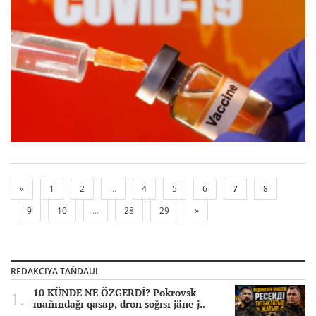
«
1
2
...
4
5
6
7
8
9
10
...
28
29
»
REDAKCIYA TAÑDAUI
10 KÜNDE NE ÖZGERDİ? Pokrovsk
mañındağı qasap, dron soğısı jäne j..