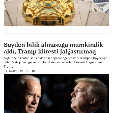
Bayden bilik almasuğa mümkindik
aldı, Tramp küresti jalğastırmaq
AQŞ jäne birqatar Batıs elderiniñ aqparat agenttikteri Tramptıñ Baydenge
bilikti ötkizip beruge kelisim berdi degen habarlardı tarattı. Degenmen,
Tram..
5 jıl bwrın
165
0