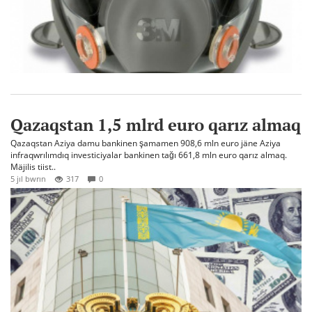
Qazaqstan 1,5 mlrd euro qarız almaq
Qazaqstan Aziya damu bankinen şamamen 908,6 mln euro jäne Aziya
infraqwrılımdıq investiciyalar bankinen tağı 661,8 mln euro qarız almaq.
Mäjilis tiist..
5 jıl bwrın
317
0