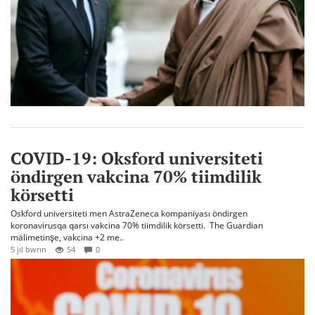
COVID-19: Oksford universiteti
öndirgen vakcina 70% tiimdilik
körsetti
Oskford universiteti men AstraZeneca kompaniyası öndirgen
koronavirusqa qarsı vakcina 70% tiimdilik körsetti. The Guardian
mälimetinşe, vakcina +2 me..
5 jıl bwrın
54
0