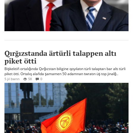
Qırğızstanda ärtürli talappen altı
piket ötti
Bişkektiñ ortalığında Qırğızstan biligine qoyılatın türli talaptarı bar altı türli
piket ötti. Ortalıq alañda şamamen 50 adamnan twratın üş top jinalğ..
5 jıl bwrın
58
0