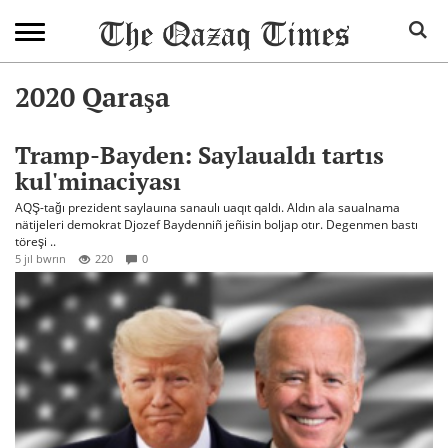
2020 Qaraşa
Tramp-Bayden: Saylaualdı tartıs
kul'minaciyası
AQŞ-tağı prezident saylauına sanaulı uaqıt qaldı. Aldın ala saualnama
nätijeleri demokrat Djozef Baydenniñ jeñisin boljap otır. Degenmen bastı
töreşi ..
5 jıl bwrın
220
0