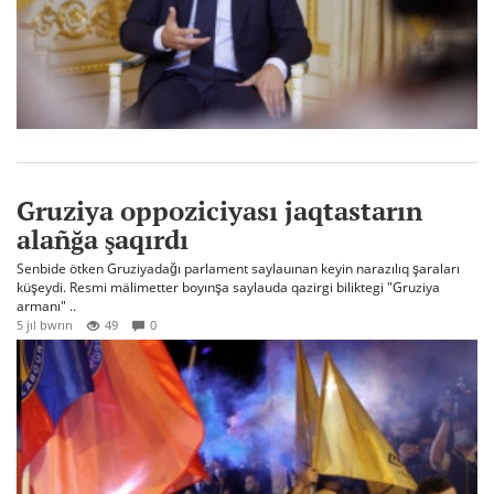
Gruziya oppoziciyası jaqtastarın
alañğa şaqırdı
Senbide ötken Gruziyadağı parlament saylauınan keyin narazılıq şaraları
küşeydi. Resmi mälimetter boyınşa saylauda qazirgi biliktegi "Gruziya
armanı" ..
5 jıl bwrın
49
0