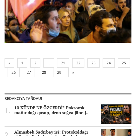
«
1
2
...
21
22
23
24
25
26
27
28
29
»
REDAKCIYA TAÑDAUI
10 KÜNDE NE ÖZGERDİ? Pokrovsk
mañındağı qasap, dron soğısı jäne j..
Almasbek Sadırbay isi: Protokoldağı