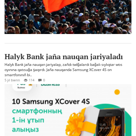
Halyk Bank jaña nauqan jariyaladı
Halyk Bank jaña nauqan jariyalap, zañdı twlğalardı bağalı sıylıqtar wtıs
oyınına qatısuğa şaqırdı. Jaña nauqanda Samsung XCover 4S on
smartfonınıñ bi..
5 jıl bwrın
114
0