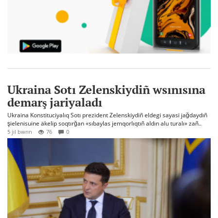
Ukraina Sotı Zelenskiydiñ wsınısına
demarş jariyaladı
Ukraina Konstituciyalıq Sotı prezident Zelenskiydiñ eldegi sayasi jağdaydıñ
şielenisuine äkelip soqtırğan «sıbaylas jemqorlıqtıñ aldın alu turalı» zañ..
5 jıl bwrın
76
0