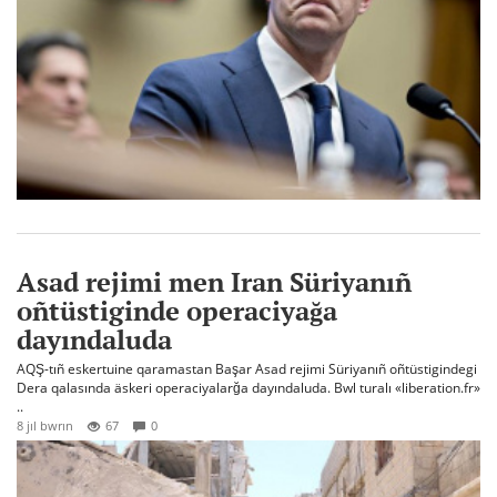
Asad rejimi men Iran Süriyanıñ
oñtüstiginde operaciyağa
dayındaluda
AQŞ-tıñ eskertuine qaramastan Başar Asad rejimi Süriyanıñ oñtüstigindegi
Dera qalasında äskeri operaciyalarğa dayındaluda. Bwl turalı «liberation.fr»
..
8 jıl bwrın
67
0