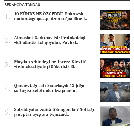
REDAKCIYA TAÑDAUI
10 KÜNDE NE ÖZGERDİ? Pokrovsk
mañındağı qasap, dron soğısı jäne j..
Almasbek Sadırbay isi: Protokoldağı
«kümändi» kol qoyular, Pavlod..
Maydan şebindegi betbwrıs: Kievtiñ
«tehnokratiyalıq töñkerisi» jä..
Qonaevtağı sot: Sadırbaydı 12 jılğa
sottağısı keletinder bwqa men..
Subsidiyalar zañdı tölengen be? Sottağı
jauaptar ayıptau twjırımd..