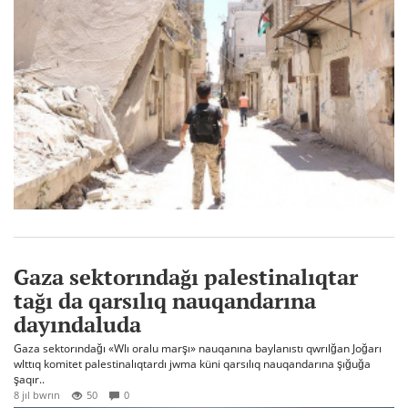
Gaza sektorındağı palestinalıqtar
tağı da qarsılıq nauqandarına
dayındaluda
Gaza sektorındağı «Wlı oralu marşı» nauqanına baylanıstı qwrılğan Joğarı
wlttıq komitet palestinalıqtardı jwma küni qarsılıq nauqandarına şığuğa
şaqır..
8 jıl bwrın
50
0