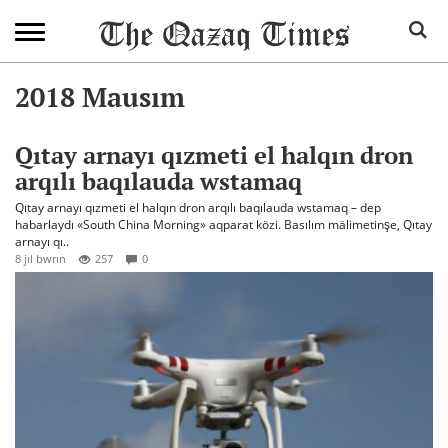
2018 Mausım
Qıtay arnayı qızmeti el halqın dron
arqılı baqılauda wstamaq
Qıtay arnayı qızmeti el halqın dron arqılı baqılauda wstamaq – dep
habarlaydı «South China Morning» aqparat közi. Basılım mälimetinşe, Qıtay
arnayı qı..
8 jıl bwrın
257
0