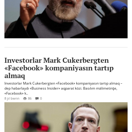
Investorlar Mark Cukerbergten
«Facebook» kompaniyasın tartıp
almaq
Investorlar Mark Cukerbergten «Facebook» kompaniyasın tartıp almaq –
dep habarlaydı «Business Insider» aqparat közi. Basılım mälimetinşe,
«Facebook» k..
8 jıl bwrın
86
0