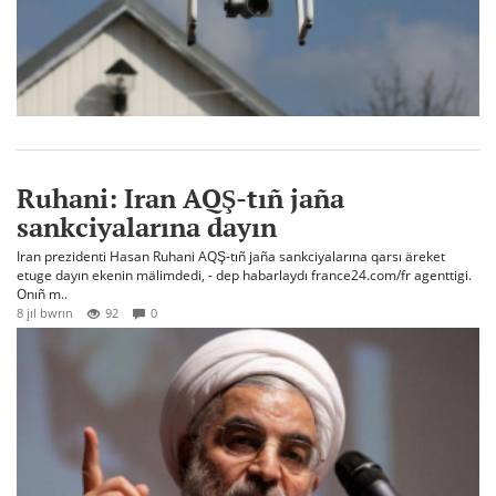
Ruhani: Iran AQŞ-tıñ jaña
sankciyalarına dayın
Iran prezidenti Hasan Ruhani AQŞ-tıñ jaña sankciyalarına qarsı äreket
etuge dayın ekenin mälimdedi, - dep habarlaydı france24.com/fr agenttigi.
Onıñ m..
8 jıl bwrın
92
0