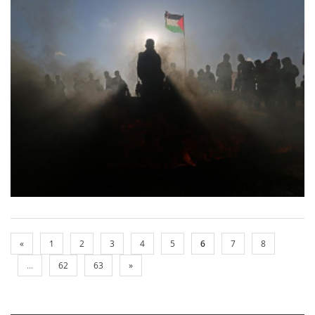
«
1
2
3
4
5
6
7
8
...
62
63
»