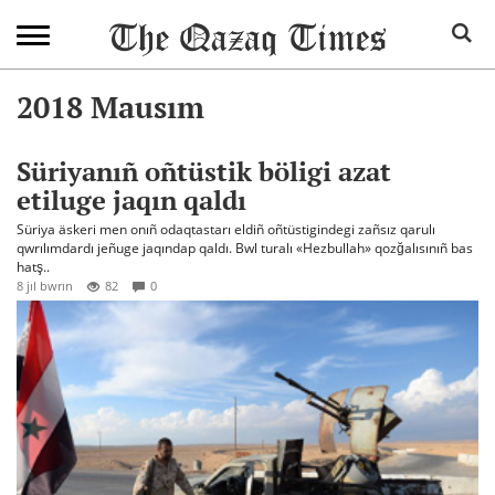
2018 Mausım
Süriyanıñ oñtüstik böligi azat
etiluge jaqın qaldı
Süriya äskeri men onıñ odaqtastarı eldiñ oñtüstigindegi zañsız qarulı
qwrılımdardı jeñuge jaqındap qaldı. Bwl turalı «Hezbullah» qozğalısınıñ bas
hatş..
8 jıl bwrın
82
0