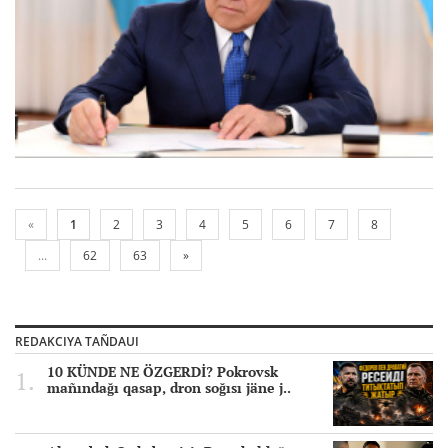
«
1
2
3
4
5
6
7
8
...
62
63
»
REDAKCIYA TAÑDAUI
10 KÜNDE NE ÖZGERDİ? Pokrovsk
mañındağı qasap, dron soğısı jäne j..