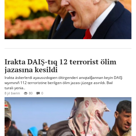
Irakta DAIŞ-tıq 12 terrorist ölim
jazasına kesildi
Irakta äskerlerdi ayausızdıqpen öltirgenderi anıqtalğannan keyin DAIŞ
wyımınıñ 112 terroristine berilgen ölim jazası jüzege asırıldı. Bwl
turalı yenia..
8 jıl bwrın
80
0