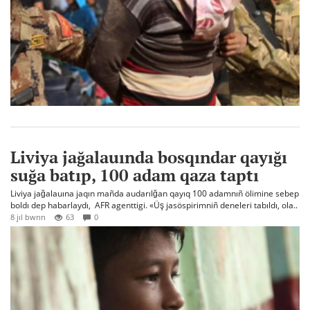
Liviya jağalauında bosqındar qayığı
suğa batıp, 100 adam qaza taptı
Liviya jağalauına jaqın mañda audarılğan qayıq 100 adamnıñ ölimine sebep
boldı dep habarlaydı, AFR agenttigi. «Üş jasöspirimniñ deneleri tabıldı, ola..
8 jıl bwrın
63
0