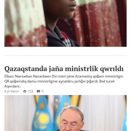
Qazaqstanda jaña ministrlik qwrıldı
Elbası Nwrswltan Nazarbaev Din isteri jäne Azamattıq qoğam ministrligin
QR qoğamdıq damu ministrligine aynaldıru jarlığın şığardı. Bwl turalı
Aqordanı..
8 jıl bwrın
153
0