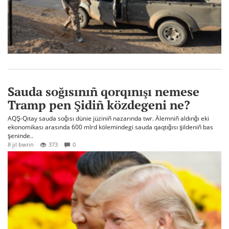
Sauda soğısınıñ qorqınışı nemese
Tramp pen Şidiñ közdegeni ne?
AQŞ-Qıtay sauda soğısı dünie jüziniñ nazarında twr. Älemniñ aldınğı eki
ekonomikası arasında 600 mlrd kölemindegi sauda qaqtığısı şildeniñ bas
şeninde..
8 jıl bwrın
373
0