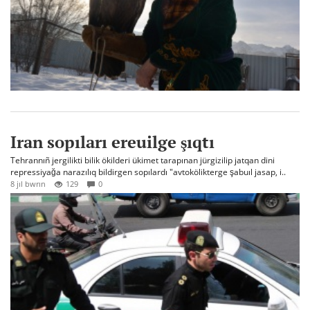
Iran sopıları ereuilge şıqtı
Tehrannıñ jergilikti bilik ökilderi ükimet tarapınan jürgizilip jatqan dini
repressiyağa narazılıq bildirgen sopılardı "avtokölikterge şabuıl jasap, i..
8 jıl bwrın
129
0