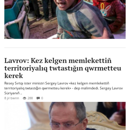
Lavrov: Kez kelgen memlekettiñ
territoriyalıq twtastığın qwrmetteu
kerek
Resey Sırtqı ister ministri Sergey Lavrov «kez kelgen memlekettiñ
territoriyalıq twtastığın qwrmetteu kerek» - dep mälimdedi. Sergey Lavrov
Süriyanıñ ..
8 jıl bwrın
288
0