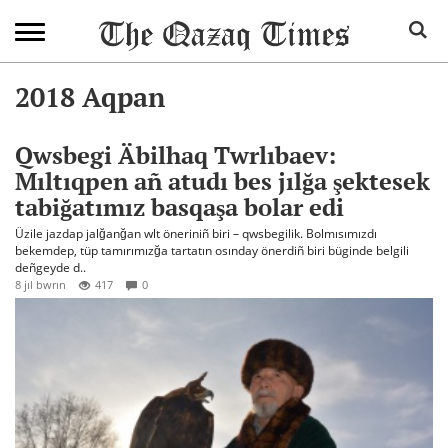
2018 Aqpan
Qwsbegi Äbilhaq Twrlıbaev:
Mıltıqpen añ atudı bes jılğa şektesek
tabiğatımız basqaşa bolar edi
Üzile jazdap jalğanğan wlt öneriniñ biri – qwsbegilik. Bolmısımızdı
bekemdep, tüp tamırımızğa tartatın osınday önerdiñ biri büginde belgili
deñgeyde d..
8 jıl bwrın
417
0