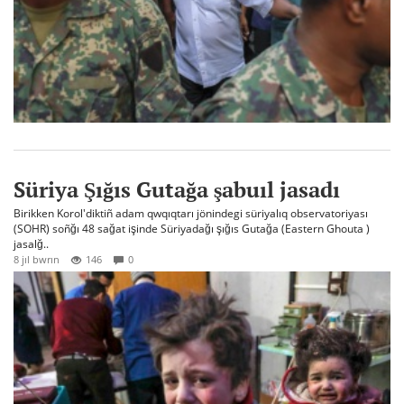
Süriya Şığıs Gutağa şabuıl jasadı
Birikken Korol'diktiñ adam qwqıqtarı jönindegi süriyalıq observatoriyası
(SOHR) soñğı 48 sağat işinde Süriyadağı şığıs Gutağa (Eastern Ghouta )
jasalğ..
8 jıl bwrın
146
0