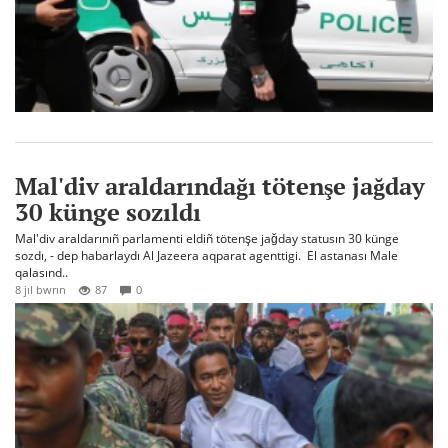
Mal'div araldarındağı tötenşe jağday
30 künge sozıldı
Mal'div araldarınıñ parlamenti eldiñ tötenşe jağday statusın 30 künge
sozdı, - dep habarlaydı Al Jazeera aqparat agenttigi. El astanası Male
qalasınd..
8 jıl bwrın
87
0