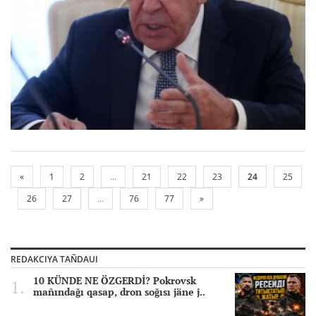
«
1
2
...
21
22
23
24
25
26
27
...
76
77
»
REDAKCIYA TAÑDAUI
10 KÜNDE NE ÖZGERDİ? Pokrovsk
mañındağı qasap, dron soğısı jäne j..