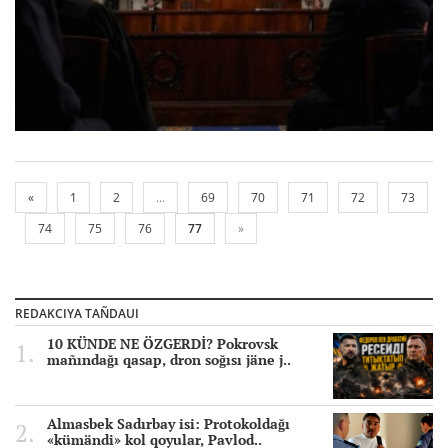
«
1
2
...
69
70
71
72
73
74
75
76
77
»
REDAKCIYA TAÑDAUI
10 KÜNDE NE ÖZGERDİ? Pokrovsk
mañındağı qasap, dron soğısı jäne j..
Almasbek Sadırbay isi: Protokoldağı
«kümändi» kol qoyular, Pavlod..