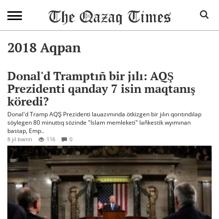
2018 Aqpan
Donal'd Tramptıñ bir jılı: AQŞ
Prezidenti qanday 7 isin maqtanış
köredi?
Donal'd Tramp AQŞ Prezidenti lauazımında ötkizgen bir jılın qorıtındılap
söylegen 80 minuttıq sözinde "Islam memleketi" lañkestik wyımınan
bastap, Emp..
8 jıl bwrın
116
0