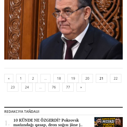
«
1
2
...
18
19
20
21
22
23
24
...
76
77
»
REDAKCIYA TAÑDAUI
10 KÜNDE NE ÖZGERDİ? Pokrovsk
mañındağı qasap, dron soğısı jäne j..