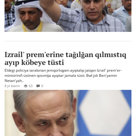
Izrail' prem'erine tağılğan qılmıstıq
ayıp köbeye tüsti
Eldegi policiya tarabınan jemqorlıqpen ayıptalıp jatqan Izrail' prem'er-
ministriniñ üstinen qosımşa ayıptar jamala tüsti. Bwl jolı Ben'yamin
Netan'yah..
8 jıl bwrın
63
0