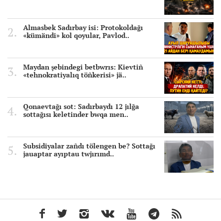
Almasbek Sadırbay isi: Protokoldağı
«kümändi» kol qoyular, Pavlod..
Maydan şebindegi betbwrıs: Kievtiñ
«tehnokratiyalıq töñkerisi» jä..
Qonaevtağı sot: Sadırbaydı 12 jılğa
sottağısı keletinder bwqa men..
Subsidiyalar zañdı tölengen be? Sottağı
jauaptar ayıptau twjırımd..