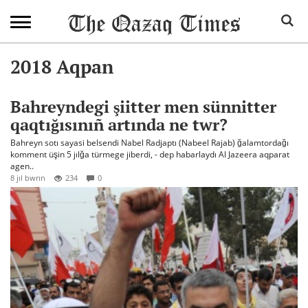
2018 Aqpan
Bahreyndegi şiitter men sünnitter
qaqtığısınıñ artında ne twr?
Bahreyn sotı sayasi belsendi Nabel Radjaptı (Nabeel Rajab) ğalamtordağı
komment üşin 5 jılğa türmege jiberdi, - dep habarlaydı Al Jazeera aqparat
agen..
8 jıl bwrın
234
0