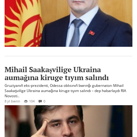
Mihail Saakaşvilige Ukraina
aumağına kiruge tıyım salındı
Gruziyanıñ eks-prezidenti, Odessa oblısınıñ bwrınğı gubernatorı Mihail
Saakaşvilige Ukraina aumağına kiruge tıyım salındı – dep habarlaydı RIA
Novosti..
8 jıl bwrın
104
0