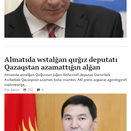
Almatıda wstalğan qırğız deputatı
Qazaqstan azamattığın alğan
Almatıda wstalğan Qırğızstan Joğarı Keñesiniñ deputatı Dämirbek
Asılbekwlı Qazaqstan azamatı boluı mümkin. AKI press aqparat agenttiginiñ
mälimetinşe,..
8 jıl bwrın
752
0