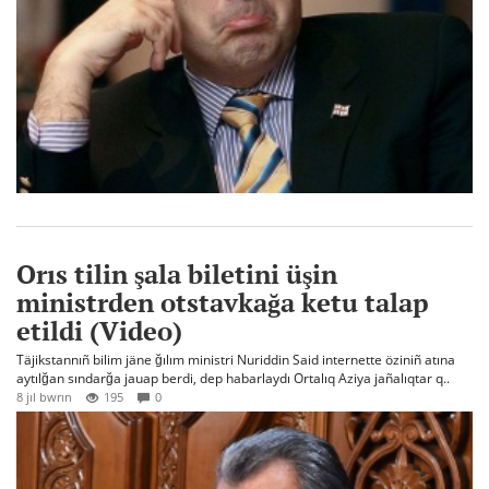
Orıs tilin şala biletini üşin
ministrden otstavkağa ketu talap
etildi (Video)
Täjikstannıñ bilim jäne ğılım ministri Nuriddin Said internette öziniñ atına
aytılğan sındarğa jauap berdi, dep habarlaydı Ortalıq Aziya jañalıqtar q..
8 jıl bwrın
195
0