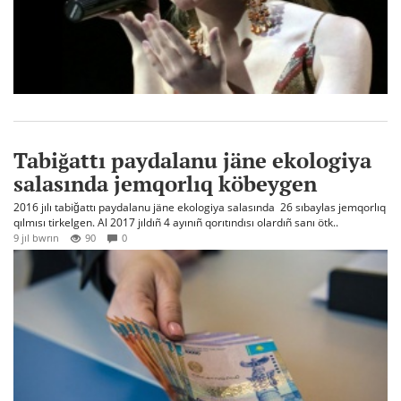
Tabiğattı paydalanu jäne ekologiya
salasında jemqorlıq köbeygen
2016 jılı tabiğattı paydalanu jäne ekologiya salasında 26 sıbaylas jemqorlıq
qılmısı tirkelgen. Al 2017 jıldıñ 4 ayınıñ qorıtındısı olardıñ sanı ötk..
9 jıl bwrın
90
0