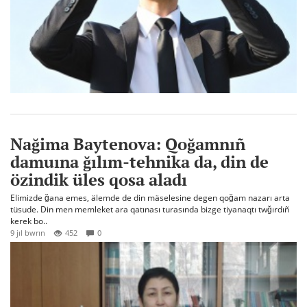
Nağima Baytenova: Qoğamnıñ
damuına ğılım-tehnika da, din de
özindik üles qosa aladı
Elimizde ğana emes, älemde de din mäselesine degen qoğam nazarı arta
tüsude. Din men memleket ara qatınası turasında bizge tiyanaqtı twğırdıñ
kerek bo..
9 jıl bwrın
452
0