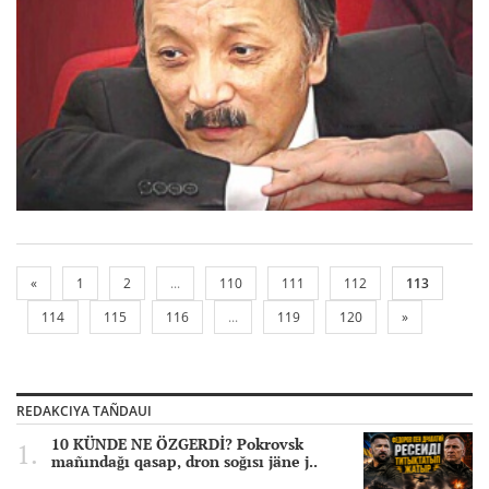
«
1
2
...
110
111
112
113
114
115
116
...
119
120
»
REDAKCIYA TAÑDAUI
10 KÜNDE NE ÖZGERDİ? Pokrovsk
mañındağı qasap, dron soğısı jäne j..