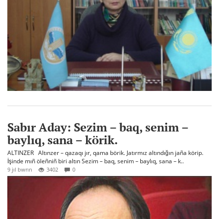
Sabır Aday: Sezim – baq, senim –
baylıq, sana – körik.
ALTINZER Altınzer – qazaqı jır, qama börik. Jatırmız altındığın jaña körip.
İşinde mıñ öleñniñ biri altın Sezim – baq, senim – baylıq, sana – k..
9 jıl bwrın
3402
0