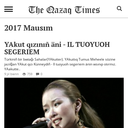
2017 Mausım
YAkut qızınıñ äni - IL TUOYUOH
SEGERIEM
Türkiniñ bir bwtağı Sahalar(YAkutter). YAkuttıq Tumus Meheele sözine
jazılğan YAkut qızı Künneydiñ - Il tuoyuoh segeriem änin wsınıp otırmız.
YAakutte..
9 jıl bwrın
759
0