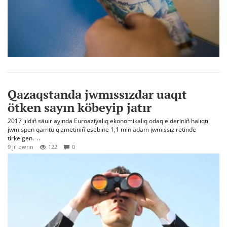
Qazaqstanda jwmıssızdar uaqıt
ötken sayın köbeyip jatır
2017 jıldıñ säuir ayında Euroaziyalıq ekonomikalıq odaq elderiniñ halıqtı
jwmıspen qamtu qızmetiniñ esebine 1,1 mln adam jwmıssız retinde
tirkelgen. ..
9 jıl bwrın
122
0