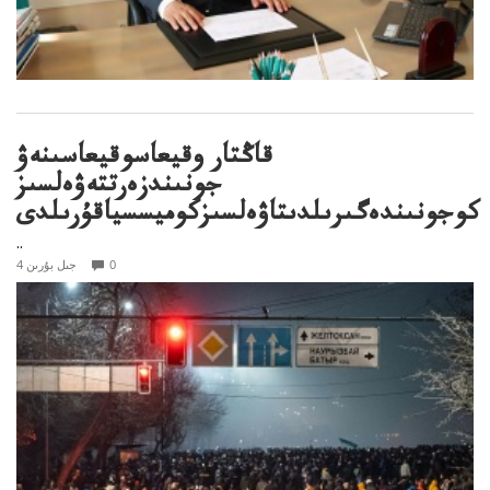
قاڭتار وقيعاسوقيعاسىنەۋ
جونىندزەرتتەۋەلسىز
كوجونىندەگىرىلدىتاۋەلسىزكوميسسياقۇرىلدى
..
0
4 جىل بۇرىن