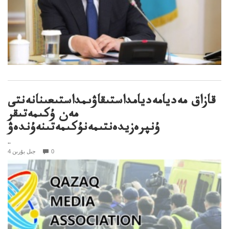
قازاق مەديامەديامداستىقاۋىمداستىعىنانەنتى
مەن ۇكىمەتىقر
ۇنپرەزيدەنتىمەنۇكىمەتىنەۇندەۋ
..
0
4 جىل بۇرىن