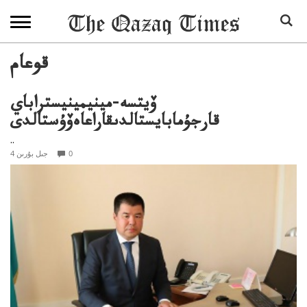
قوعام
ۆيتسە-مينيمينيستراباي
قارجۇمابايستالدىقاراعاەۆۇستالدى
..
0
4 جىل بۇرىن