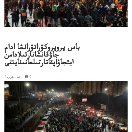
باس پروپروكۋراتۋرانشا ادام
جاۋقانشاتارتىلادامن
ايتجاۋاپقاتارتىلعانىنايتتى
..
0
4 جىل بۇرىن