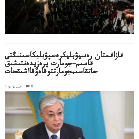
قازاقستان رەسپۋبليكرەسپۋبليكاسىنىڭتى
قاسىم-جومارت پرەزيدەنتىشىق
حاتقاسىمجومارتتوقاەۆقااشىقحات
..
0
4 جىل بۇرىن