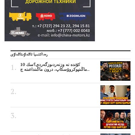
رەداكتسيا تاڭداۋىتاڭداۋى
10 كۇندە نە وزنەردىوزگەردى؟سك
ماڭىنپوكروۆسكاپ، درون ماڭىنداعىنە ج..