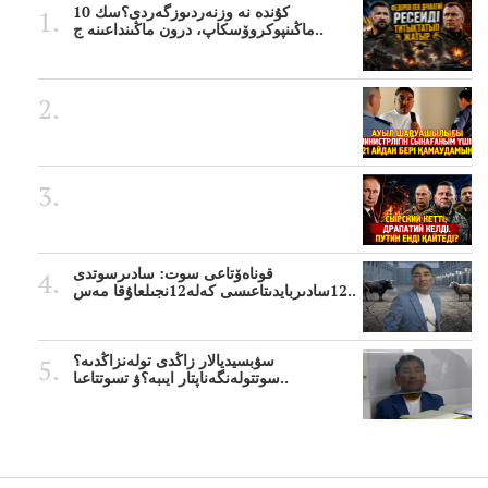
10 كۇندە نە وزنەردىوزگەردى؟سك
ماڭىنپوكروۆسكاپ، درون ماڭىنداعىنە ج..
قوناەۆتاعى سوت: سادىرسوتدى
12سادىربايدىتاعىسى كەلە12نجىلعاۇقا مەس..
سۋبسيديالار زاڭدى تولەنزاڭدىە؟
سوتتولەنگەناپتار ايىبە؟ۋ تسوتتاعىا..