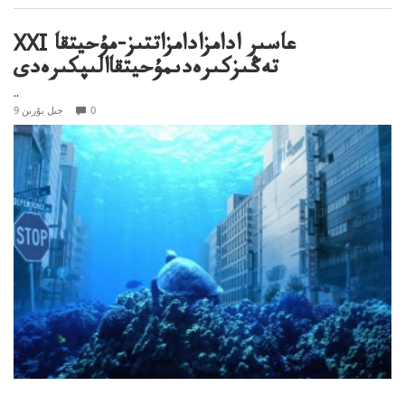
XXI عاسىر ادامزادامزاتتىز-مۇحيتقا
تەڭىزكىرەدىمۇحيتقاالىپكىرەدى
..
0
9 جىل بۇرىن