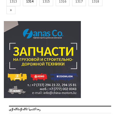
1313
1314
1315
1316
1317
1318
»
رەداكتسيا تاڭداۋىتاڭداۋى