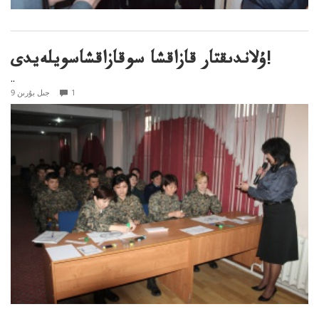
ۇلاندىقتار قازاقشا سوقازاقشاسويلەيدى!
..
1
9 جىل بۇرىن