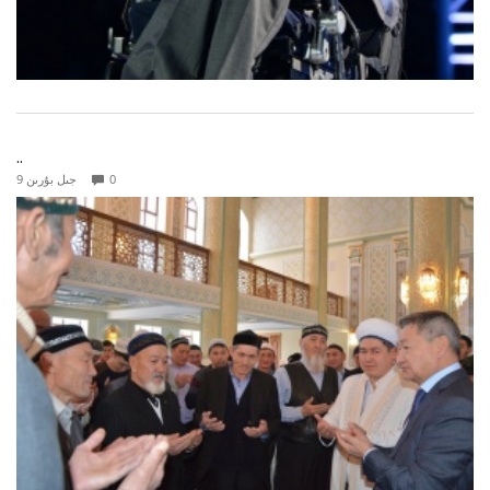
..
0
9 جىل بۇرىن