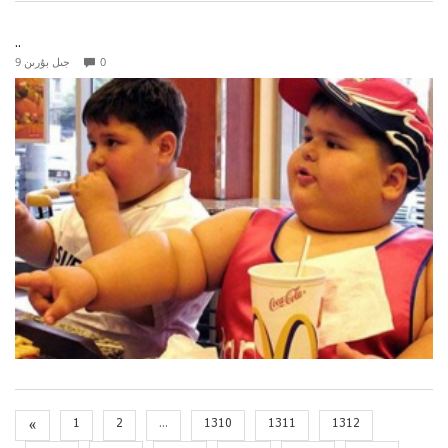
..
0
9 جىل بۇرىن
«
1
2
...
1310
1311
1312