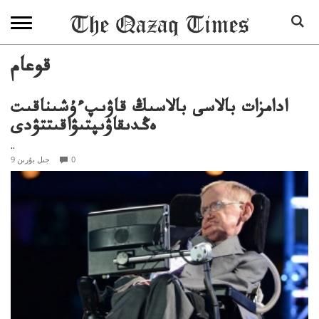
قوعام
ادامزات بالاسى بالاسىڭ قاۋىپءۇشىناقىت
ەڭدىقاۋىپتىۋاقىتتۋدى
..
0
9 جىل بۇرىن