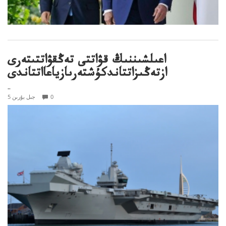
اعىلشىننىڭ قۋاتتى تەڭقۋاتتىتەرى
ازتەڭىزاتتاندكۇشتەرىازياعااتتاندى
..
0
5 جىل بۇرىن