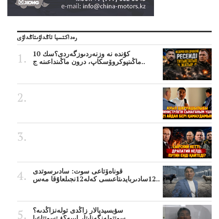
رەداكتسيا تاڭداۋىتاڭداۋى
10 كۇندە نە وزنەردىوزگەردى؟سك
ماڭىنپوكروۆسكاپ، درون ماڭىنداعىنە ج..
قوناەۆتاعى سوت: سادىرسوتدى
12سادىربايدىتاعىسى كەلە12نجىلعاۇقا مەس..
سۋبسيديالار زاڭدى تولەنزاڭدىە؟
سوتتولەنگەناپتار ايىبە؟ۋ تسوتتاعىا..