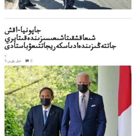
جاپونيا-اقش
شىعاقشقىتاشىعىسىزىندەقىتايري
جاتتەڭىزىندەادىاسكەريجاتتىعۋباستادى
..
0
5 جىل بۇرىن