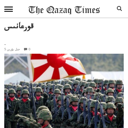
قورعانىس
..
0
5 جىل بۇرىن