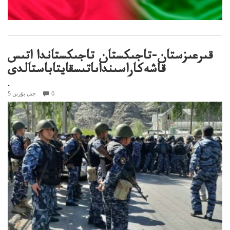
قىرعىزستان-تاجىكستان تاجىكستاندا اتىس
قاشەكاراسىنداىاتىسقايتاباستالدى
..
0
5 جىل بۇرىن