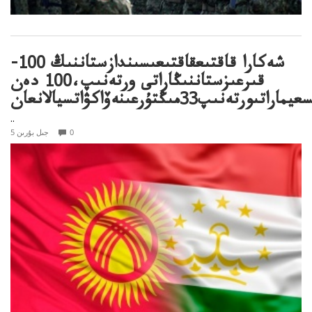
شەكارا قاقتىعقاقتىعىسىندازستاننىڭ 100-
قىرعىزستاننىڭاراتى ورتەنىپ،100 دەن
ەنىپ33مىڭتۇرعىنەۆاكۋاتسيالانعان
..
0
5 جىل بۇرىن