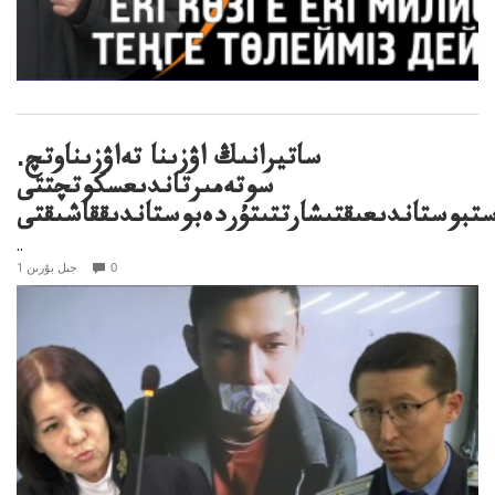
ساتيرانىڭ اۋزىنا تەاۋزىناوتچ.
سوتەمىرتاندىعسكوتچتتى
تبوستاندىعىقتىشارتتىتۇردەبوستاندىققاشىقتى
..
0
1 جىل بۇرىن