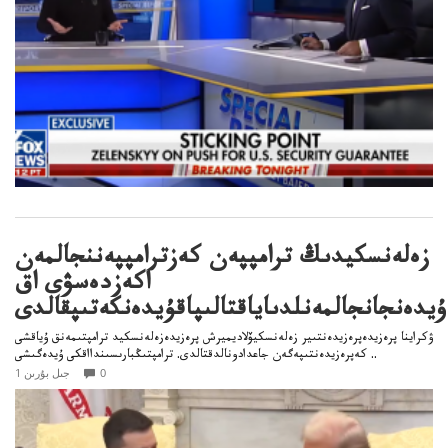
زەلەنسكيدىڭ ترامپپەن كەزترامپپەننجالمەن
اكەزدەسۋى اق
ۇيدەنجانجالمەنلدىاياقتالىپاقۇيدەنكەتىپقالدى
ۋكراينا پرەزيدەپرەزيدەنتىير زەلەنسكيۆلاديميرش پرەزيدەزەلەنسكيد ترامپتىمەنق ۇياقشى
كەپرەزيدەنتىپەگەن جاعدادونالدقتالدى. ترامپتىڭبارىسىندااقكى ۇيدەگىشى ..
0
1 جىل بۇرىن