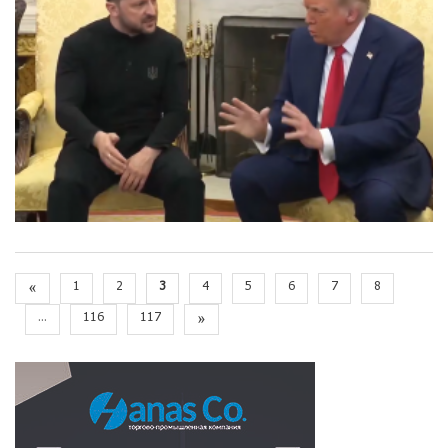
«
1
2
3
4
5
6
7
8
...
116
117
»