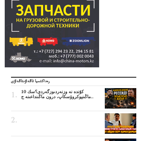
رەداكتسيا تاڭداۋىتاڭداۋى
10 كۇندە نە وزنەردىوزگەردى؟سك
ماڭىنپوكروۆسكاپ، درون ماڭىنداعىنە ج..