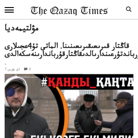
مۋلتيمەديا
قاڭتار قىرىعىقىرىعىنىنا. الماتى تۇ4عجىلارى
رباندتۇرعىندارىالدىقاڭتارقۇرباندارىنەسكەالدى
..
0
7 اي بۇرىن