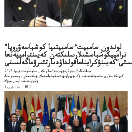
"لوندون سامميتءسامميتىپا كوشباسەۋروپا
ترامپپكوشباسشىلارىىلىكتەن كەيىنترامپپەنعا
2025 جىلدىڭ 2 ناۋر2زناۋرىزىنداندا وتكەن سلوندونداەۋروپا
كووتكەنىلارى،سامميتتەشىندە ۋكرەۋروپارەزيدەنكوشباسشىلارىزەلەنسكي، رەسسونىڭ
ۋكرايىشىندەارسى سوۋك..
0
1 جىل بۇرىن