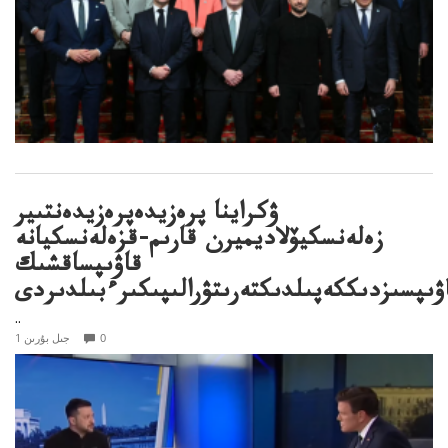
ۋكراينا پرەزيدەپرەزيدەنتىير
زەلەنسكيۆلاديميرن قارىم-قزەلەنسكيانە
قاۋىپساقشىك
اۋىپسىزدىككەپىلدىكتەرىتۋرالىپىكىرءبىلدىردى
..
0
1 جىل بۇرىن