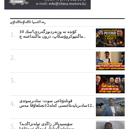
رەداكتسيا تاڭداۋىتاڭداۋى
10 كۇندە نە وزنەردىوزگەردى؟سك
ماڭىنپوكروۆسكاپ، درون ماڭىنداعىنە ج..
قوناەۆتاعى سوت: سادىرسوتدى
12سادىربايدىتاعىسى كەلە12نجىلعاۇقا مەس..
سۋبسيديالار زاڭدى تولەنزاڭدىە؟
سوتتولەنگەناپتار ايىبە؟ۋ تسوتتاعىا..