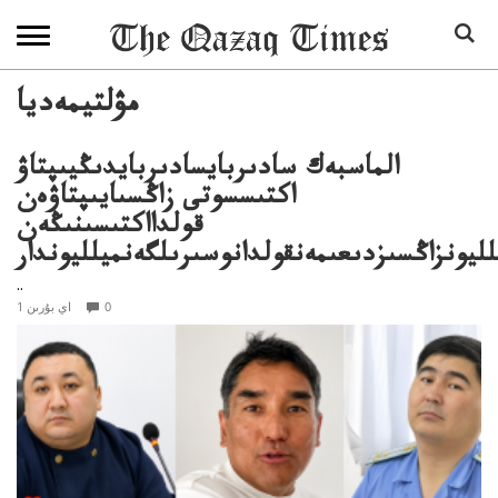
مۋلتيمەديا
الماسبەك سادىربايسادىربايدىڭيىپتاۋ
اكتىسسوتى زاڭسىايىپتاۋەن
قولدااكتىسىنىڭەن
لليونزاڭسىزدىعىمەنقولدانوسىرىلگەنميلليوندار
..
0
1 اي بۇرىن