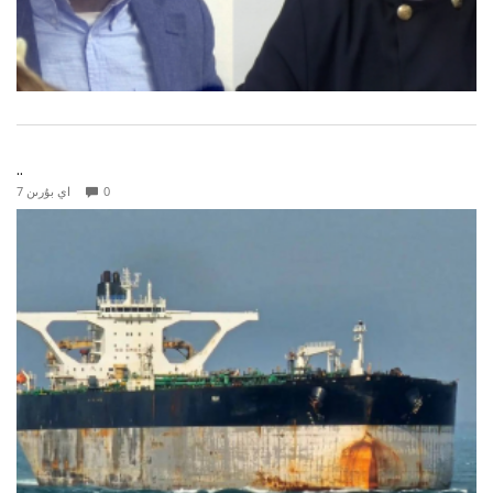
..
0
7 اي بۇرىن