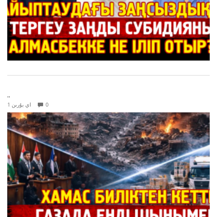
..
0
1 اي بۇرىن