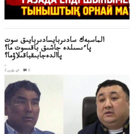
الماسبەك سادىربايسادىربايىق سوت
پاءىسىلدە جاشىق باقىسوت ما؟
پاالدەجابىقباقىلاۋما؟
..
0
2 اي بۇرىن