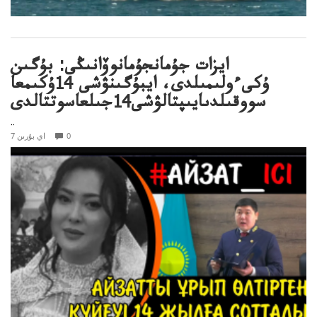
ايزات جۇمانجۇمانوۆانىڭى: بۇگىن
ۇكىءولىمىلدى، ايبۇگىنۋشى 14ۇكىمعا
سووقىلدىايىپتالۋشى14جىلعاسوتتالدى
..
0
7 اي بۇرىن