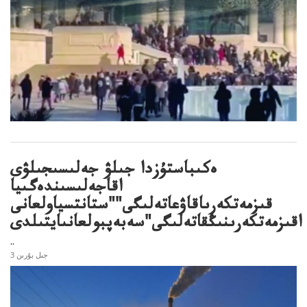
ەكىباستۇزدا جىلۋ جەلىسىجىلۋى
اقاجەلىسىندەگىيا
قىزمەتكەرىاقاۋعاتەلىگى""ستانتسياولعانى
اقىزمەتكەرىنىڭقاتەلىگى"سەبەپبولعانىايتىلدى
..
3 جىل بۇرىن