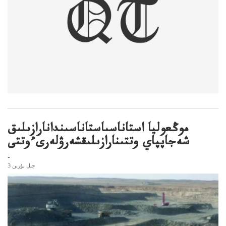
موڭعوليا استاناسىاستاناسىندانارازىلىق
شەجاپپاي وتتىنارازىلىقشەرۋلەرىءوتتى
..
3 جىل بۇرىن