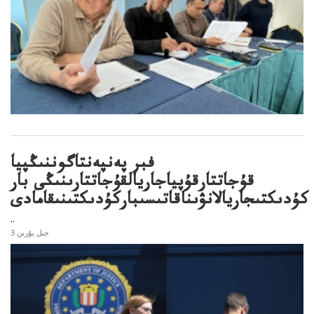
فبر پەنپەنتاگوننىڭپيا
قۇجاتتارقۇپياجاريالقۇجاتتارىنىڭى بار
كۇدىكتىجاريالانۋىناقاتىسىباركۇدىكتىنىقامادى
..
3 جىل بۇرىن