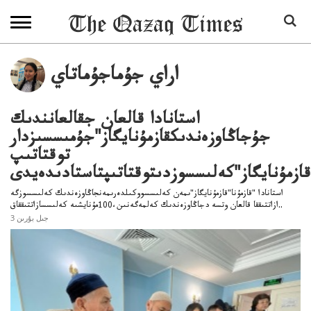
اراي جۇماجۇماتاي
استانادا قالعان جقالعانندىك
جۇجاڭاوزەندىكقازمۇنايگاز"جۇمىسسىزدار
توقتاتىپ
قازمۇنايگاز"كەلىسسوزدىتوقتاتىپتاستادىدەيدى
استانادا "قازمۇنا"قازمۇنايگاز"ىمەن كەلىسسووكىلدەرىمەنجاڭاوزەندىك كەلىسسوزگە
ازاتتىققا قالعان وتسە دجاڭاوزەندىك كەلمەگەنىن،100مۇنايشىە كەلىسسازاتتىققاق..
3 جىل بۇرىن