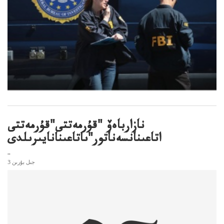
نازارباەۆ "قۇرمەتتى"قۇرمەتتى
اتاعىنانسەناتور"ىاتاعىنانايىرىلدى
..
3 جىل بۇرىن