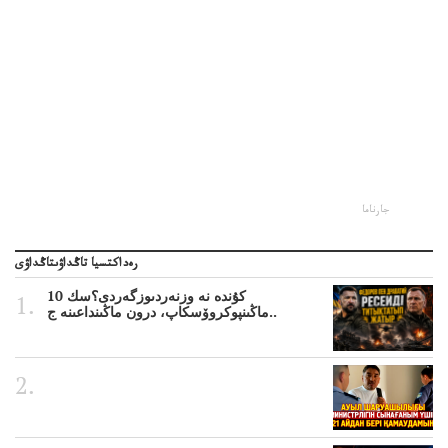
جارناما
رەداكتسيا تاڭداۋىتاڭداۋى
10 كۇندە نە وزنەردىوزگەردى؟سك
ماڭىنپوكروۆسكاپ، درون ماڭىنداعىنە ج..