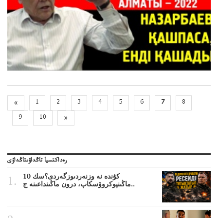
«
1
2
3
4
5
6
7
8
9
10
»
رەداكتسيا تاڭداۋىتاڭداۋى
10 كۇندە نە وزنەردىوزگەردى؟سك
ماڭىنپوكروۆسكاپ، درون ماڭىنداعىنە ج..