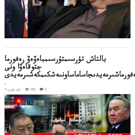
بالتاش تۇرسىمتۇرسىمباەۆەۆ رەفورما
جتوقاەۆا ونى
فورماشىرمەيدىجاساماساونىەشكىمكەشىرمەيدى
..
0
366
4 جىل بۇرىن