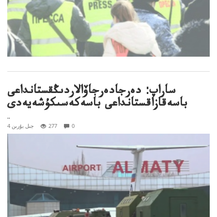
ساراپ: دەرجادەرجاۆالاردىڭقستانداعى
باسەقازاقستانداعى باسەكەسىكۇشەيەدى
..
0
277
4 جىل بۇرىن