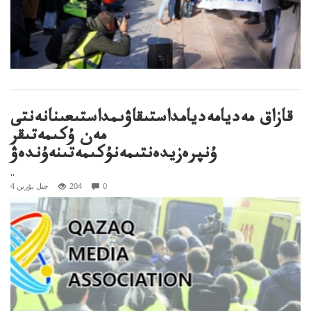
قازاق مەديامەديامداستىقاۋىمداستىعىنانەنتى
مەن ۇكىمەتىقر
ۇنپرەزيدەنتىمەنۇكىمەتىنەۇندەۋ
..
0
204
4 جىل بۇرىن