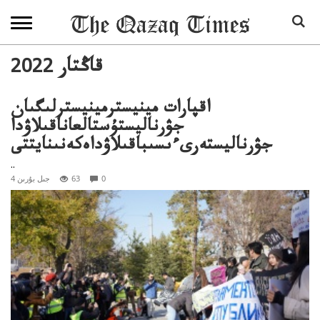
2022 قاڭتار
اقپارات مينيسترمينيسترلىگىان
جۋرناليستۇستالعاناقىلاۋدا
جۋرناليستەرىءىسىباقىلاۋداەكەنىنايتتى
..
0
63
4 جىل بۇرىن