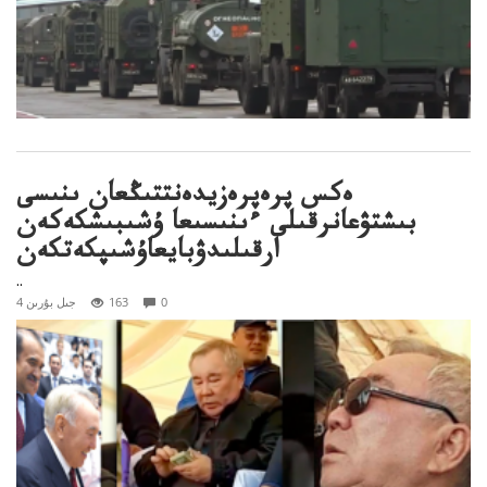
ەكس پرەپرەزيدەنتتىڭعان ىنىسى
بىشتۋعانرقىلى ءىنىسىعا ۇشىبىشكەكەن
ارقىلىدۋبايعاۇشىپكەتكەن
..
0
163
4 جىل بۇرىن