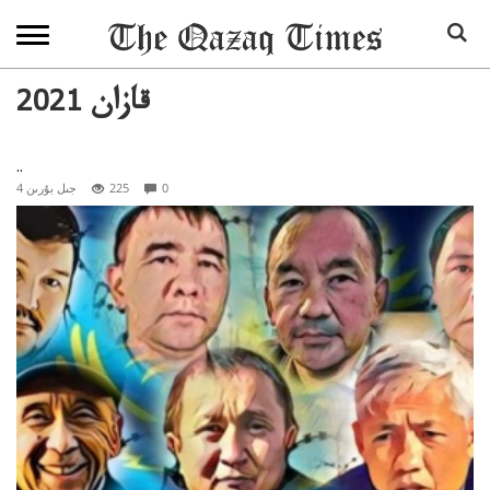
2021 قازان
..
0
225
4 جىل بۇرىن