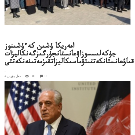
امەريكا ۇشىن كەءۇشىنوز
جۇكەلىسسوزاۋعانستانجۇرگىزگەنكاليزات
قىاۋعانستانكەتتىتۋماسىكاليزاتقىزمەتىنەنكەتتى
..
0
101
4 جىل بۇرىن