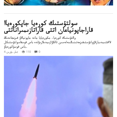
سولتۇستىك كورەيا جاپكورەياا
قاراجاپونياعان اتتى قاراتازىمىراناتتى
وڭتۇستىك كورەيا، جكورەيايا جانە جاپونيالاۋ قىزمجانەىڭ
لااقشىمدىبارلاۋولتۇستىقىزمەتىنىڭسەلەسىن تاللاۋازىمدىلارىۋلدە باس قوسقاسولتۇستىكل
باس قوسۋكورەياۋ..
0
110
4 جىل بۇرىن