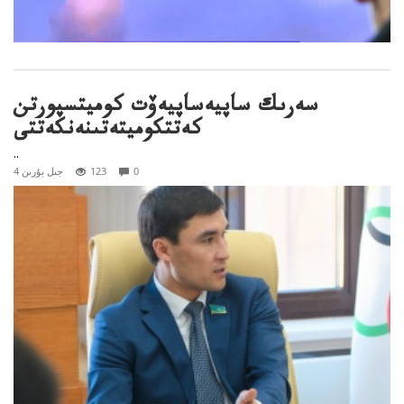
سەرىك ساپيەساپيەۆت كوميتسپورتن
كەتتكوميتەتىنەنكەتتى
..
0
123
4 جىل بۇرىن