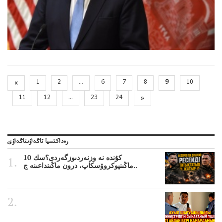
«
1
2
...
6
7
8
9
10
11
12
...
23
24
»
رەداكتسيا تاڭداۋىتاڭداۋى
10 كۇندە نە وزنەردىوزگەردى؟سك
ماڭىنپوكروۆسكاپ، درون ماڭىنداعىنە ج..