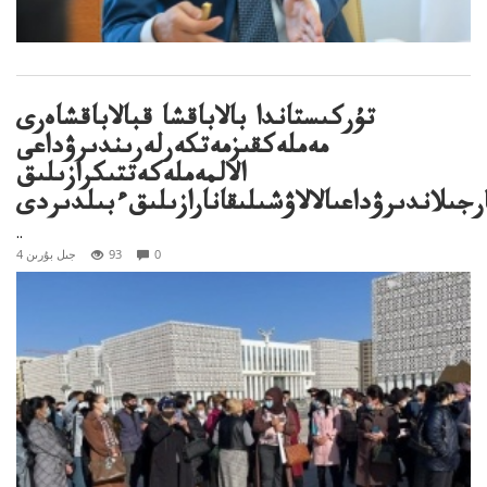
تۇركىستاندا بالاباقشا قبالاباقشاەرى
مەملەكقىزمەتكەرلەرىندىرۋداعى
الالمەملەكەتتىكرازىلىق
رجىلاندىرۋداعىالالاۋشىلىقانارازىلىقءبىلدىردى
..
0
93
4 جىل بۇرىن