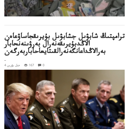
ترامپتىڭ شابۋىل جشابۋىل بۇيرىقجاساۋعاەن
الاڭدبۇيرىقەنەرال بەرۋىنەنحابار
بەرالاڭداعانگەنەرالقىتايعاحاباربەرگەن
..
0
167
4 جىل بۇرىن