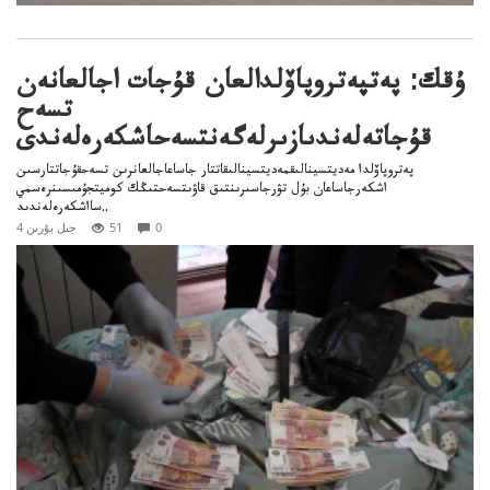
ۇقك: پەتپەتروپاۆلدالعان قۇجات اجالعانەن
تسەح
قۇجاتەلەندىازىرلەگەنتسەحاشكەرەلەندى
پەتروپاۆلدا مەديتسينالىقمەديتسينالىقاتتار جاساعاجالعانرىن تسەحقۇجاتتارسىن
اشكەرجاساعان بۇل تۋرجاسىرىنتىق قاۋىتسەحتىڭك كوميتجۇمىسىنرەسمي
سااشكەرەلەندىد..
0
51
4 جىل بۇرىن