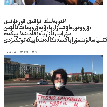
اقتوبەلىك قۇقىق قورقۇقىق
ەۋرووقورعاۋشىازارباەۆقەۋرووداقتانالۋىن
سۇراپ،نازارباەۆقادىندا پيكەت
تسياسالۋىنسۇراپاكىمدىكالدىنداپيكەتوتكىزدى
..
0
393
4 جىل بۇرىن