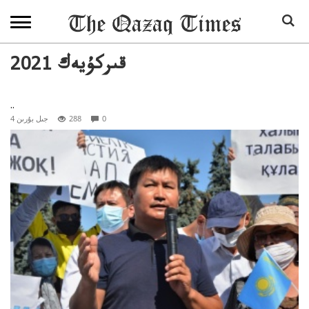
2021 قىركۇيەك
..
0
288
4 جىل بۇرىن