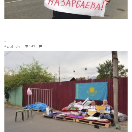
..
0
949
4 جىل بۇرىن