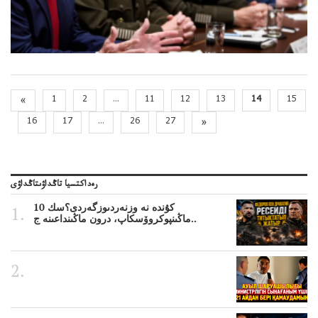
«
1
2
...
11
12
13
14
15
16
17
...
26
27
»
رەداكتسيا تاڭداۋىتاڭداۋى
10 كۇندە نە وزنەردىوزگەردى؟سك
ماڭىنپوكروۆسكاپ، درون ماڭىنداعىنە ج..