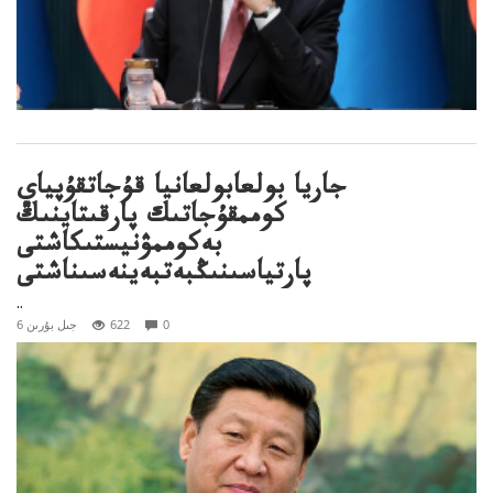
جاريا بولعابولعانيا قۇجاتقۇپياي
كوممقۇجاتىك پارقىتاينىڭ
بەكوممۋنيستىكاشتى
پارتياسىنىڭبەتبەينەسىناشتى
..
0
622
6 جىل بۇرىن