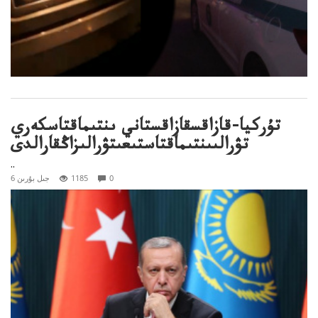
تۇركيا-قازاقسقازاقستاني ىنتىماقتاسكەري
تۋرالىىنتىماقتاستىعىتۋرالىزاڭقارالدى
..
0
1185
6 جىل بۇرىن