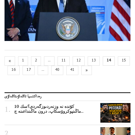
«
1
2
...
11
12
13
14
15
16
17
...
40
41
»
رەداكتسيا تاڭداۋىتاڭداۋى
10 كۇندە نە وزنەردىوزگەردى؟سك
ماڭىنپوكروۆسكاپ، درون ماڭىنداعىنە ج..