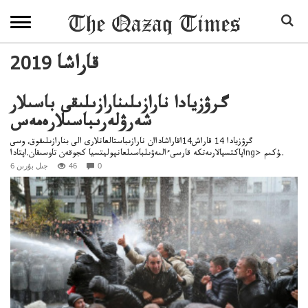
2019 قاراشا
گرۋزيادا نارازىلىنارازىلىقى باسىلار
شەرۋلەرىباسىلارەمەس
گرۋزيادا 14 قاراش14اقاراشاداان نارازىباستالعانلارى الى بنارازىلىقوق. وسى
اپاكتسيالارىەتكە قارسىءالىەۋىلباسىلعانپوليتسيا كجوقەن تاوسىقان.اپتاداng> ۇكىم..
0
46
6 جىل بۇرىن