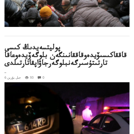
پوليتسەيدىڭ كىسى
قاققاكىسىۆيدەوقاققانىنگەن بلوگەۆيدەوعاقا
تارتىتۇسىرگەنبلوگەرجاۋاپقاتارتىلدى
..
0
93
6 جىل بۇرىن