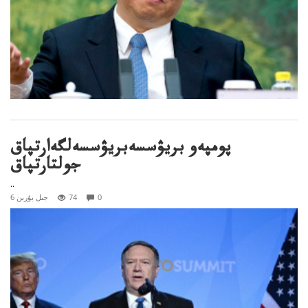
پومپەو بريۋسسەبريۋسسەلگەارتپاق
جولتارتپاق
..
0
74
6 جىل بۇرىن