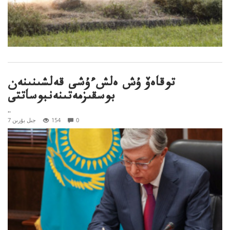
توقاەۆ ۇش ەلشءۇشى قەلشىنىنەن
بوسقىزمەتىنەنبوساتتى
..
0
154
7 جىل بۇرىن