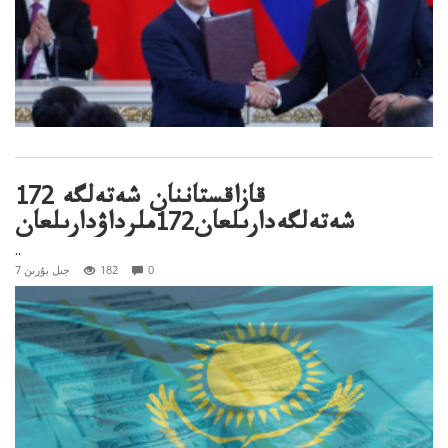
قازاقستاننان شەتەلگە 172
شەتەلگەدارىلعان172ملرداۋدارىلعان
..
0
182
7 جىل بۇرىن