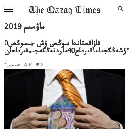
2019 ماۋسىم
قازاقستاندا سوڭعى ۇش جىسوڭعى0
گجىلداقىرىلع40ملردتەڭگەجىمقىرىلعان
..
0
94
7 جىل بۇرىن