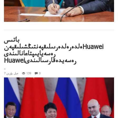
باتىس
ەلدەرەلدەرىىلىقپەنتىڭشىلىقپەنHuawei
رەسەيايىپتاعانالىندى
Huaweiرەسەيدەقارسىالىندى
..
0
139
7 جىل بۇرىن