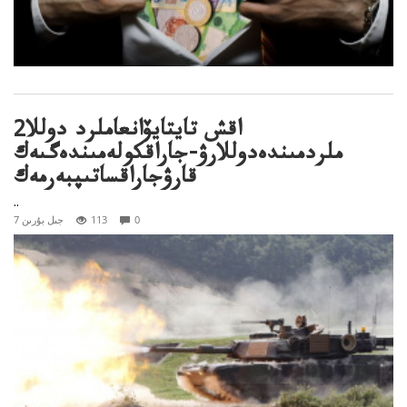
اقش تايتايۆانعاملرد دوللا2
ملردمىندەدوللارۋ-جاراقكولەمىندەگىەك
قارۋجاراقساتىپبەرمەك
..
0
113
7 جىل بۇرىن