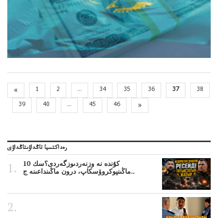
«
1
2
...
34
35
36
37
38
39
40
...
45
46
»
رەداكتسيا تاڭداۋىتاڭداۋى
10 كۇندە نە وزنەردىوزگەردى؟سك
ماڭىنپوكروۆسكاپ، درون ماڭىنداعىنە ج..