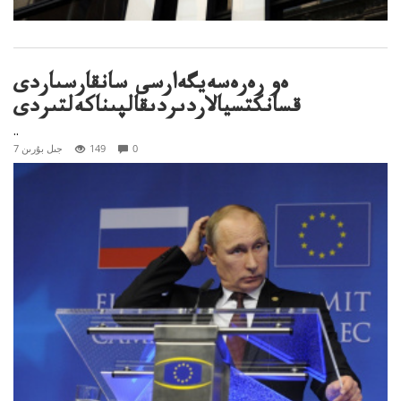
ەو رەرەسەيگەارسى سانقارسىاردى
قسانكتسيالاردىردىقالپىناكەلتىردى
..
0
149
7 جىل بۇرىن