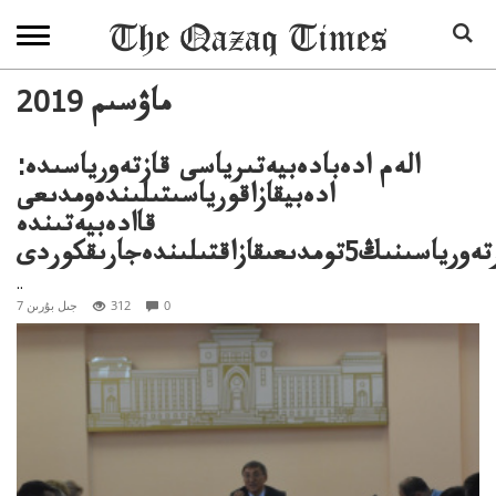
2019 ماۋسىم
الەم ادەبادەبيەتىرياسى قازتەورياسىدە:
ادەبيقازاقورياسىتىلىندەومدىعى
قاادەبيەتىندە
سىنىڭ5تومدىعىقازاقتىلىندەجارىقكوردى
..
0
312
7 جىل بۇرىن