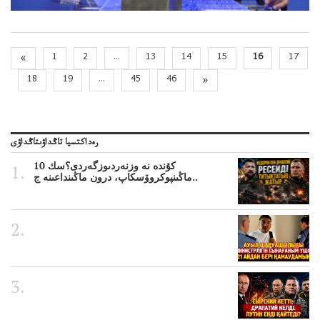
«
1
2
...
13
14
15
16
17
18
19
...
45
46
»
رەداكتسيا تاڭداۋىتاڭداۋى
10 كۇندە نە وزنەردىوزگەردى؟سك
ماڭىنپوكروۆسكاپ، درون ماڭىنداعىنە ج..