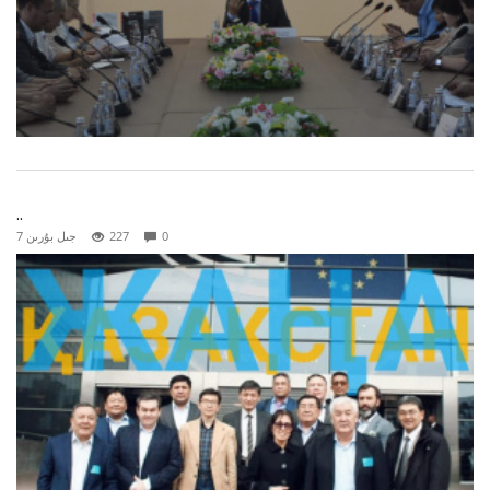
..
0
227
7 جىل بۇرىن