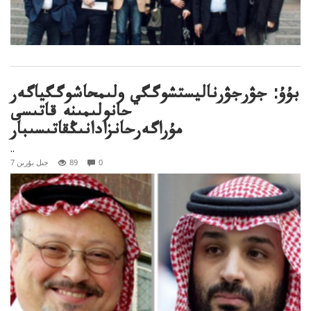
بۇۇ: جۋرجۋرناليستشوگگي ولىمحاشوگگياگەر
حانولىمىنە قاتىسى
مۇراگەرحانزادانىڭقاتىسىبار
..
0
89
7 جىل بۇرىن