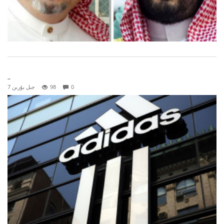
..
0
98
7 جىل بۇرىن