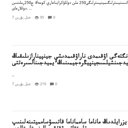
اقش قورقورعانىسنيسترلىگىمينيسترلىگى250 ملن دوللۋكرايناعاري كومەك ج250رملننىن
دوللارعاى. ..
0
95
7 جىل بۇرىن
گتەگى اۋقىمدى ناراۋقىمدىشي جينپينارازىلىقىڭ
يدجىنشيلسىجينپيڭرەجيمىنىڭءيميدجىنالسىرەتتى
..
0
219
7 جىل بۇرىن
يزرايلدىڭ ماناما سامماناما قاتىسۋسامميتىنەلىنىپ