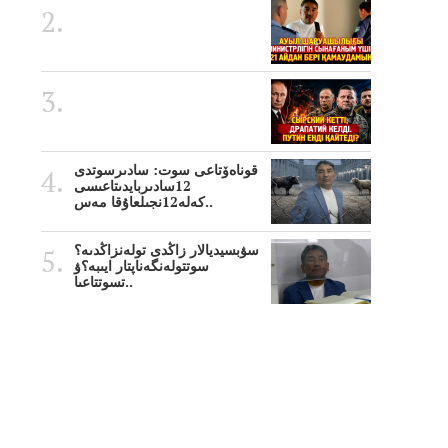
قوناەۆتاعى سوت: سادىرسوتدى
12سادىربايدىتاعىسى
كەلە12نجىلعاۇقا مەس..
سۋبسيديالار زاڭدى تولەنزاڭدىە؟
سوتتولەنگەناپتار ايىبە؟ۋ
تسوتتاعىا..