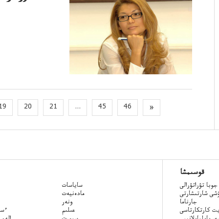
19
20
21
...
45
46
»
قوسىمشا
جوبا تۋراتۋرالى
ساياسات
ۋشى شارتىشارتى
مادەنيەت
جارناما
ونەر
ت كارتكارتاسى
عىلىم
Qazaq