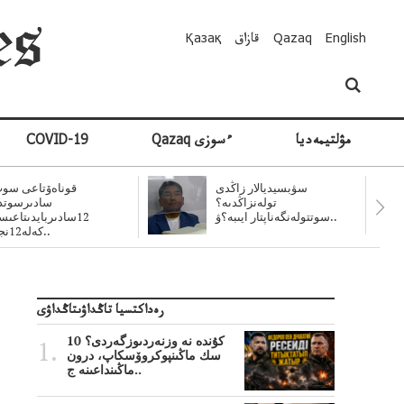
English
Qazaq
قازاق
Қазақ
مۋلتيمەديا
Qazaq ءسوزى
COVID-19
سۋبسيديالار زاڭدى
قوناەۆتاعى سوت
تولەنزاڭدىە؟
سادىرسوتد
سوتتولەنگەناپتار ايىبە؟ۋ..
12سادىربايدىتاعى
كەلە12نجى..
رەداكتسيا تاڭداۋىتاڭداۋى
10 كۇندە نە وزنەردىوزگەردى؟
سك ماڭىنپوكروۆسكاپ، درون
ماڭىنداعىنە ج..