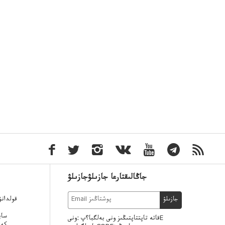
جاڭالىقتارعا جازىلۋجازىلۋ
قولدان
جازىلۋ
ساي
قاتە تاپتتاپتىڭىز ونى بەلگبا؟پ :ونىE