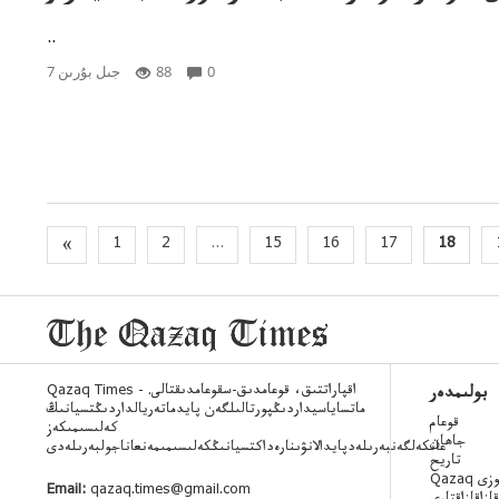
..
0
88
7 جىل بۇرىن
«
1
2
...
15
16
17
18
Qazaq Times - اقپاراتتىق، قوعامدىق-سقوعامدىقتالى.
بولىمدەر
ماتساياسيداردىڭپورتالىلگەن پايدماتەريالداردىڭتسيانىڭ
قوعام
كەلىسىمىكەز
جاھان
عانكەلگەنبەرىلەدپايدالانۋىنارەداكتسيانىڭكەلىسىمىمەنعاناجولبەرىلەدى
تاريح
 ءسوزى
Email:
qazaq.times@gmail.com