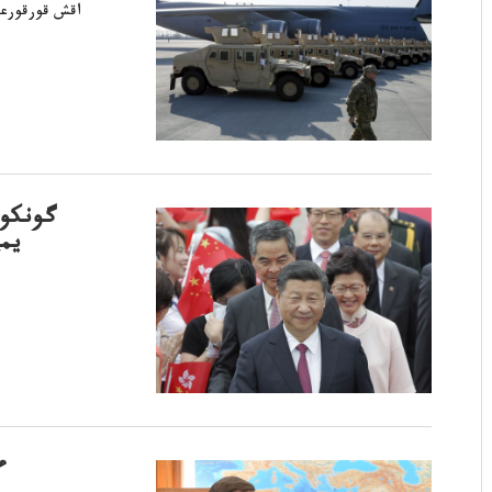
گونكون
يم
ء