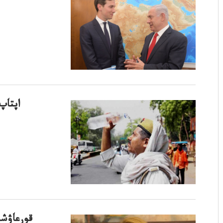
اپتاپ ىستىق
قورعاۋشى