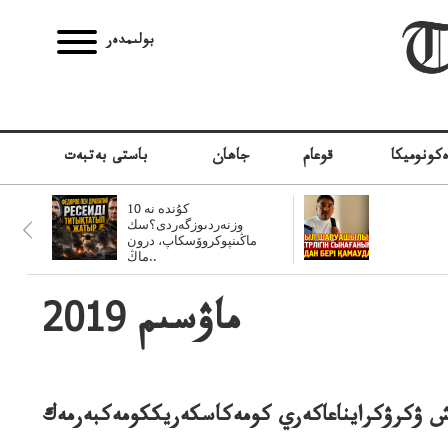
بولىمدەر
كونوميكا
قوعام
جاھان
باستى بەتبەت
10 كۇندە نە
وزنەردىوزگەردى؟سك
ماڭىنپوكروۆسكاپ، درون
ماڭ..
2019 ماۋسىم
ش ۋكرۋكرايناعاكەري كومەكاسكەريككومەكبەرمەك