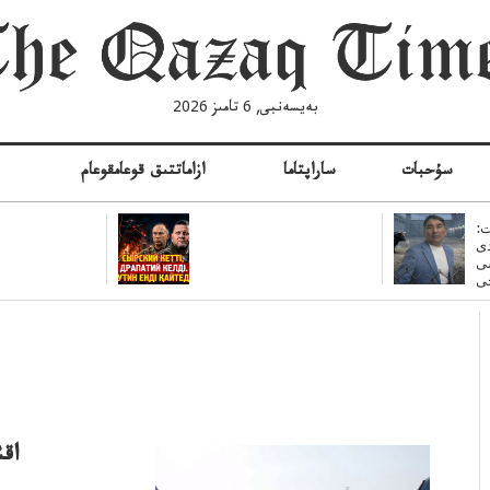
بەيسەنبى, 6 تامىز 2026
سۇحبات
ساراپتاما
ازاماتتىق قوعامقوعام
ە
:
ى
سى
اق