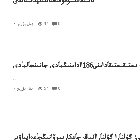
تاستقاتىسۋقۇقىعىالىنىپتاستالدى
..
0
97
7 جىل بۇرىن
ىستىقادامنى186اادامنىڭمادى جانىنجالمادى
..
0
67
7 جىل بۇرىن
: گۇلنارا گۇلناراانىڭ جاعكارىموۆانىڭجاعدايىاۋىر