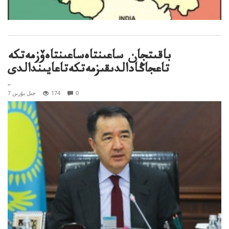
باقىتجان ساعىنتاەساعىنتاەۆزمەتكە
تاعجاڭادالدىقىزمەتكەتاعايىندالدى
..
0
174
7 جىل بۇرىن