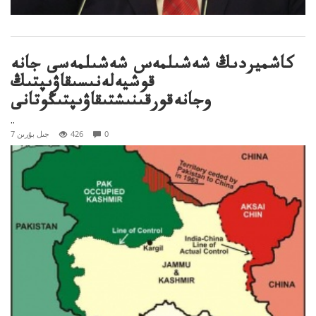
كاشميردىڭ شەشىلمەس شەشىلمەسى جانە
قوشيەلەنىسىقاۋىپتىڭ
وجانەقورقىنىشتىقاۋىپتىڭوتانى
..
0
426
7 جىل بۇرىن