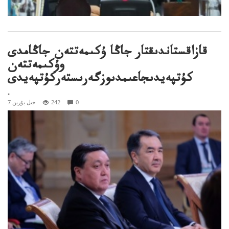
قازاقستاندىقتار جاڭا ۇكىمەتتەن جاڭامدى
وۇكىمەتتەن
كۇتپەيدىجاعىمدىوزگەرىستەركۇتپەيدى
..
0
242
7 جىل بۇرىن