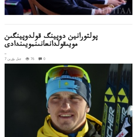
پولتورانين دوپينگ قولدوپينگىن
مويىقولدانعانىنمويىندادى
..
0
76
7 جىل بۇرىن