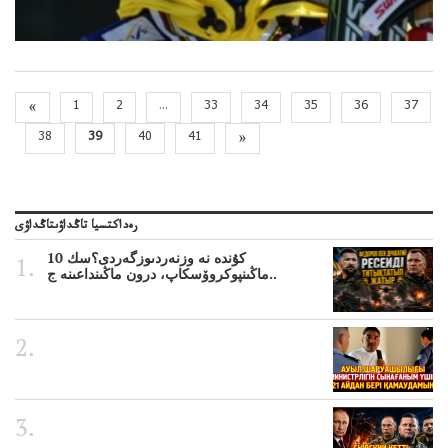
«
1
2
...
33
34
35
36
37
38
39
40
41
»
رەداكتسيا تاڭداۋىتاڭداۋى
10 كۇندە نە وزنەردىوزگەردى؟سك
ماڭىنپوكروۆسكاپ، درون ماڭىنداعىنە ج..