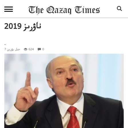
2019 ناۋرىز
..
0
624
7 جىل بۇرىن