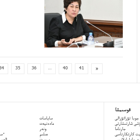
34
35
36
...
40
41
»
قوسىمشا
جوبا تۋراتۋرالى
ساياسات
ۋشى شارتىشارتى
مادەنيەت
جارناما
ونەر
ت كارتكارتاسى
عىلىم
Qazaq