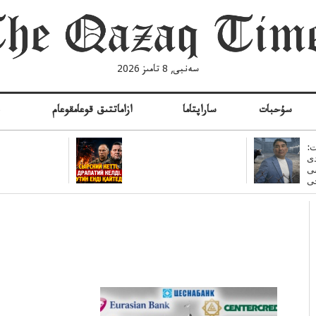
سەنبى, 8 تامىز 2026
سۇحبات
ساراپتاما
ازاماتتىق قوعامقوعام
ە
:
ى
سى