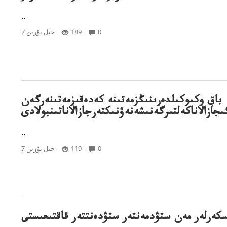
..
0
189
7 جىل بۇرىن
باق وكىوكىلدەرىنىڭزمەتىنە كەدەقىزمەتىنەرگەن
ازالاناكەلتىرگەنىشەنەۋنىكتەرجازالاناتىنبولادى
..
0
119
7 جىل بۇرىن
سكەرلەر مەن ستۋدمەنتەر ستۋدەنتتەر قاقتىعىستى