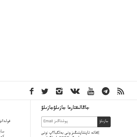
جاڭالىقتارعا جازىلۋجازىلۋ
قولدان
جازىلۋ
ساي
قاتە تاپتتاپتىڭىز ونى بەلگبا؟پ :ونىE