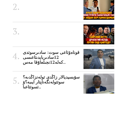
قوناەۆتاعى سوت: سادىرسوتدى
12سادىربايدىتاعىسى
كەلە12نجىلعاۇقا مەس..
سۋبسيديالار زاڭدى تولەنزاڭدىە؟
سوتتولەنگەناپتار ايىبە؟ۋ
تسوتتاعىا..