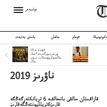
بولىمدەر
كونوميكا
قوعام
جاھان
باستى بەتبەت
10 كۇندە نە
وزنەردىوزگەردى؟سك
ماڭىنپوكروۆسكاپ، درون
ماڭ..
2019 ناۋرىز
قازاقستان حالقى بانحالقىە 6 تربانكتەرگەڭگە
قارىز6تريلليونتەڭگەقارىز