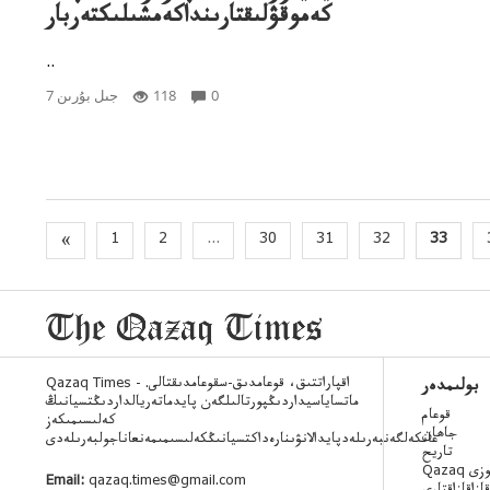
كەموقۋلىقتارىنداكەمشىلىكتەربار
..
0
118
7 جىل بۇرىن
«
1
2
...
30
31
32
33
Qazaq Times - اقپاراتتىق، قوعامدىق-سقوعامدىقتالى.
بولىمدەر
ماتساياسيداردىڭپورتالىلگەن پايدماتەريالداردىڭتسيانىڭ
قوعام
كەلىسىمىكەز
جاھان
عانكەلگەنبەرىلەدپايدالانۋىنارەداكتسيانىڭكەلىسىمىمەنعاناجولبەرىلەدى
تاريح
 ءسوزى
Email:
qazaq.times@gmail.com