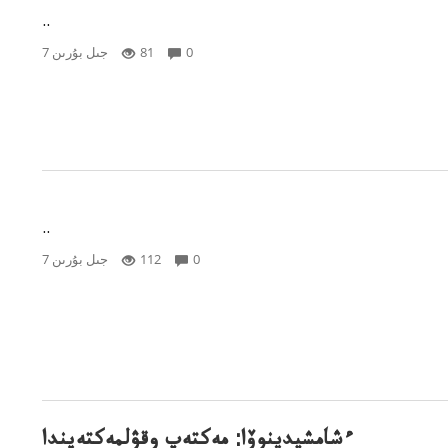
..
0
81
7 جىل بۇرىن
..
0
112
7 جىل بۇرىن
ءشامشيدينوۆا: مەكتەپ وقۋلمەكتەپندا