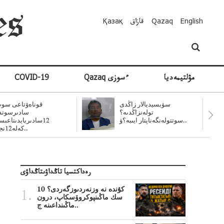
English
Qazaq
قازاق
Қазақ
مۋلتيمەديا
Qazaq ءسوزى
COVID-19
سۋبسيديالار زاڭدى
قوناەۆتاعى سوت
تولەنزاڭدىە؟
سادىرسوتد
سوتتولەنگەناپتار ايىبە؟ۋ..
12سادىربايدىتاعى
كەلە12نجى..
رەداكتسيا تاڭداۋىتاڭداۋى
10 كۇندە نە وزنەردىوزگەردى؟
سك ماڭىنپوكروۆسكاپ، درون
ماڭىنداعىنە ج..