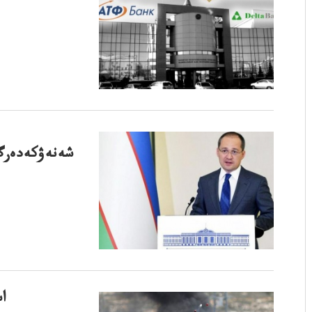
شەنەۋكەدەرگىج
ا