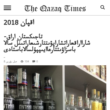
2018 اقپان
تاجىكستان اراق-
شارااراقعاراتشاراپۋىتتارشىعاراتىنل سالا
باسزاۋىتتارعاايىپپۇلسالاباستادى
..
0
104
8 جىل بۇرىن