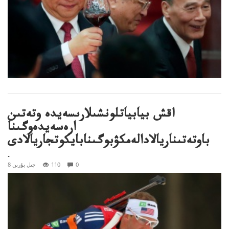
اقش بيابياتلونشىلارىسەيدە وتەتىن
ارەسەيدەوگىنا
باوتەتىناريالادالەمكۋبوگىنابايكوتجاريالادى
..
0
110
8 جىل بۇرىن