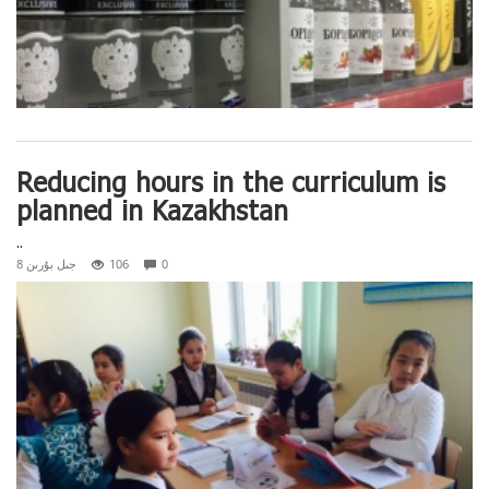
Reducing hours in the curriculum is
planned in Kazakhstan
..
0
106
8 جىل بۇرىن