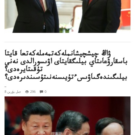
ۋاڭ چيشچيشانملەكەتمەملەكەتعا قايتا
باسقارۋعاىتاي بيلىگقايتاى اۋىسورالدى نەنى
تۇقىتايرەدى؟
بيلىگىندەگىاۋىسءتۇيىسنەنىتۇسىندىرەدى؟
..
0
296
8 جىل بۇرىن