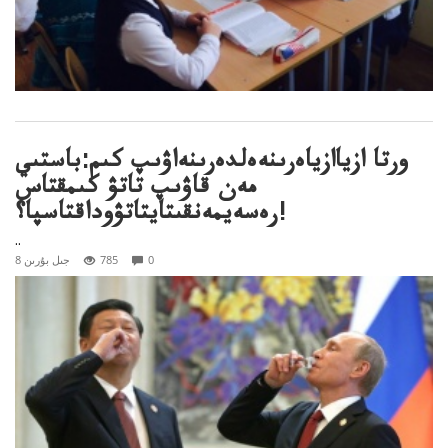
ورتا ازياازياەرىنەەلدەرىنەاۋىپ كىم:باستىي
مەن قاۋىپ تاتۋ كىمقتاس
رەسەيمەنقىتايتاتۋوداقتاسپا؟!
..
0
785
8 جىل بۇرىن