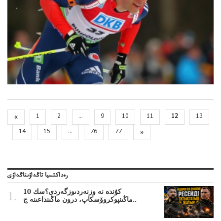
«
1
2
...
9
10
11
12
13
14
15
...
76
77
»
رەداكتسيا تاڭداۋىتاڭداۋى
10 كۇندە نە وزنەردىوزگەردى؟سك
ماڭىنپوكروۆسكاپ، درون ماڭىنداعىنە ج..