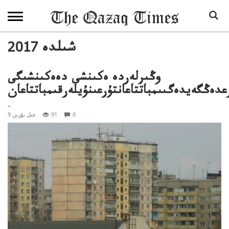
2017 شىلدە
وڭىرلەردە ەكىنشى دەەكىنشىگى
عدەڭگەيدەگىىمباتتاعانتۇرعىنۇيلەرقىمباتتاعان
..
0
91
9 جىل بۇرىن