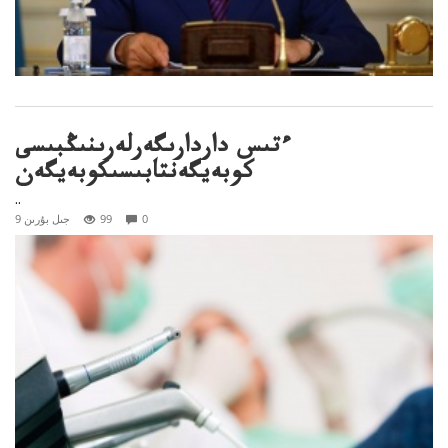
ءتىس داردارىگەرلەرىنىڭبىسى
كوبەيگەنتابىسىكوبەيگەن
..
0
99
9 جىل بۇرىن