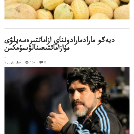
ديەگو مارادمارادونناي ازاماتتىرەسەيلۋى
مۇازاماتتىعىنالۋىمۇمكىن
..
0
167
9 جىل بۇرىن