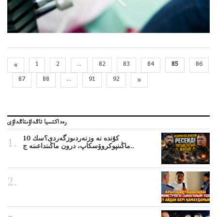
«
1
2
...
82
83
84
85
86
87
88
...
91
92
»
رەداكتسيا تاڭداۋىتاڭداۋى
10 كۇندە نە وزنەردىوزگەردى؟سك
ماڭىنپوكروۆسكاپ، درون ماڭىنداعىنە ج..