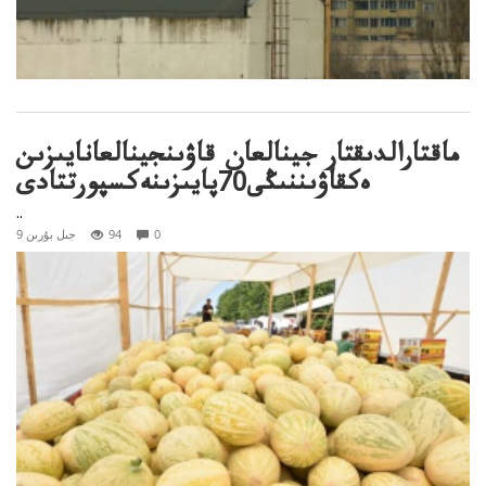
ماقتارالدىقتار جينالعان قاۋىنجينالعانايىزىن
ەكقاۋىننىڭى70پايىزىنەكسپورتتادى
..
0
94
9 جىل بۇرىن