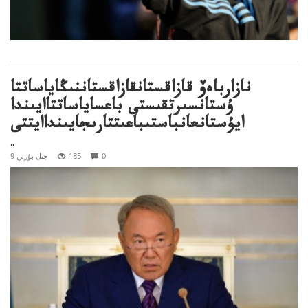
نازارباەۆ قازاقستانقازاقستاننىڭاياساتتا
ۇستانسىرتقىستى باعساياساتتاايىندا
ايۇستانعانباستىباعىتتارىجايىنداايتتى
..
0
185
9 جىل بۇرىن