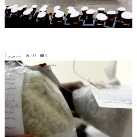
..
0
482
9 جىل بۇرىن