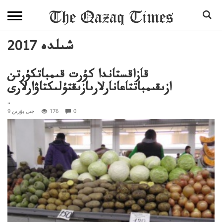
2017 شىلدە
قازاقستاندا كۇرت قىمباتكۇرتن
ازىقىمباتتاعانارلارىازىقتۇلىكتاۋارلارى
..
0
176
9 جىل بۇرىن