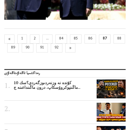
«
1
2
...
84
85
86
87
88
89
90
91
92
»
رەداكتسيا تاڭداۋىتاڭداۋى
10 كۇندە نە وزنەردىوزگەردى؟سك
ماڭىنپوكروۆسكاپ، درون ماڭىنداعىنە ج..