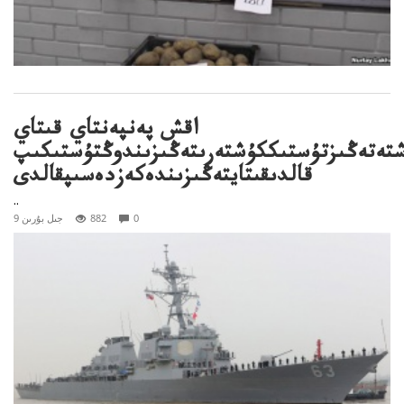
اقش پەنپەنتاي قىتاي
تەتەڭىزتۇستىككۇشتەرىتەڭىزىندوڭتۇستىكىپ
قالدىقىتايتەڭىزىندەكەزدەسىپقالدى
..
0
882
9 جىل بۇرىن