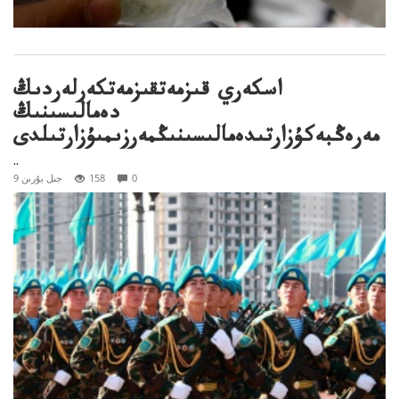
اسكەري قىزمەتقىزمەتكەرلەردىڭ
دەمالىسىنىڭ
مەرەڭبەكۇزارتىدەمالىسىنىڭمەرزىمىۇزارتىلدى
..
0
158
9 جىل بۇرىن