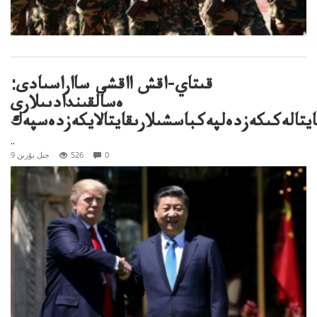
قىتاي-اقش ااقشى سااراسىادى:
ەسالقىندادىىلارى
يتالەكىكەزدەلپەكباسشىلارىقايتالايكەزدەسپەك
..
0
526
9 جىل بۇرىن