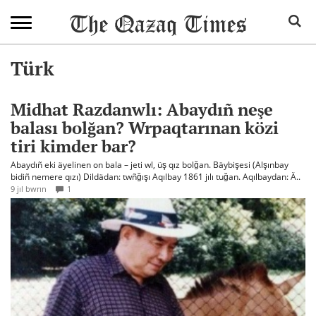
Türk
Midhat Razdanwlı: Abaydıñ neşe
balası bolğan? Wrpaqtarınan közi
tiri kimder bar?
Abaydıñ eki äyelinen on bala – jeti wl, üş qız bolğan. Bäybişesi (Alşınbay
bidiñ nemere qızı) Dildädan: twñğışı Aqılbay 1861 jılı tuğan. Aqılbaydan: Ä..
9 jıl bwrın
1