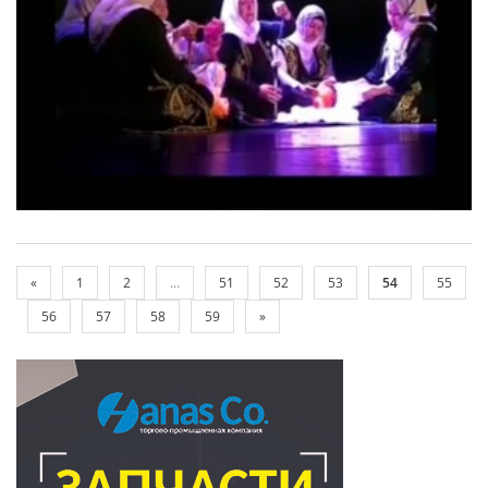
«
1
2
...
51
52
53
54
55
56
57
58
59
»