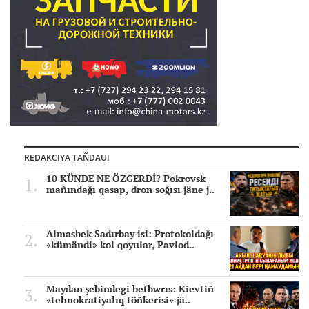
REDAKCIYA TAÑDAUI
10 KÜNDE NE ÖZGERDİ? Pokrovsk
mañındağı qasap, dron soğısı jäne j..
Almasbek Sadırbay isi: Protokoldağı
«kümändi» kol qoyular, Pavlod..
Maydan şebindegi betbwrıs: Kievtiñ
«tehnokratiyalıq töñkerisi» jä..