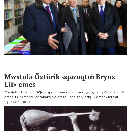
Mwstafa Öztürik «qazaqtıñ Bryus
Lii» emes
Mwstafa Öztürik — şığıs jekpe-jek önerin jetik meñgergen jay ğana sportşı
emes. Ol twmandı, qarabarqın älemge jiberilgen jarıq jwldız sekildi edi. Ol ..
9 jıl bwrın
0