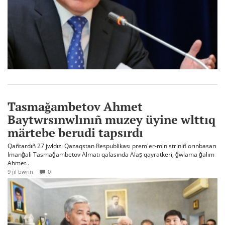
Tasmağambetov Ahmet
Baytwrsınwlınıñ muzey üyine wlttıq
märtebe berudi tapsırdı
Qañtardıñ 27 jwldızı Qazaqstan Respublikası prem'er-ministriniñ orınbasarı
Imanğali Tasmağambetov Almatı qalasında Alaş qayratkeri, ğwlama ğalım
Ahmet..
9 jıl bwrın
0