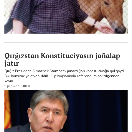
Qırğızstan Konstituciyasın jañalap
jatır
Qırğız Prezidenti Almazbek Atambaev jañartılğan koncstuciyağa qol qoydı.
Bwl konsituciya ötken jıldıñ 11 jeltoqsanında referendum ötkizilgennen
keyin ..
9 jıl bwrın
0