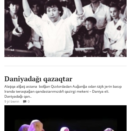
Daniyadağı qazaqtar
Alaşqa alğaş astana bolğan Qızılordadan Auğanğa odan täjik jerin basıp
Iranda twraqtağan qandastarımızdıñ qazirgi mekeni – Daniya eli.
Daniyadağı qan..
9 jıl bwrın
0