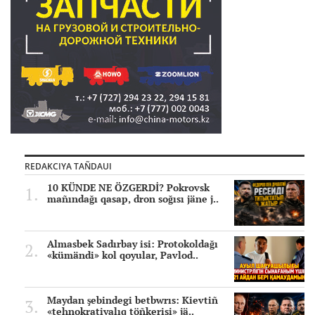
REDAKCIYA TAÑDAUI
10 KÜNDE NE ÖZGERDİ? Pokrovsk
mañındağı qasap, dron soğısı jäne j..
Almasbek Sadırbay isi: Protokoldağı
«kümändi» kol qoyular, Pavlod..
Maydan şebindegi betbwrıs: Kievtiñ
«tehnokratiyalıq töñkerisi» jä..