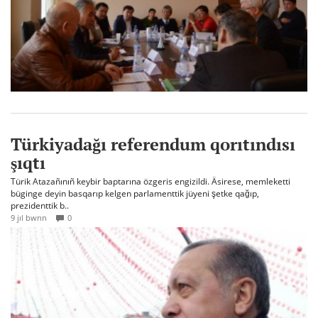
Türkiyadağı referendum qorıtındısı
şıqtı
Türik Atazañınıñ keybir baptarına özgeris engizildi. Äsirese, memleketti
büginge deyin basqarıp kelgen parlamenttik jüyeni şetke qağıp,
prezidenttik b..
9 jıl bwrın
0