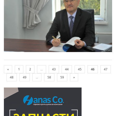
«
1
2
...
43
44
45
46
47
48
49
...
58
59
»