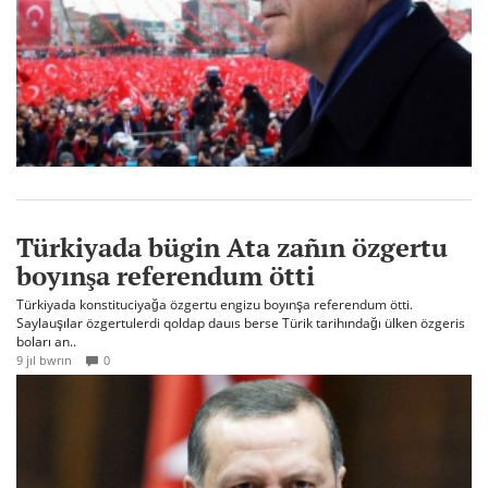
Türkiyada bügin Ata zañın özgertu
boyınşa referendum ötti
Türkiyada konstituciyağa özgertu engizu boyınşa referendum ötti.
Saylauşılar özgertulerdi qoldap dauıs berse Türik tarihındağı ülken özgeris
boları an..
9 jıl bwrın
0