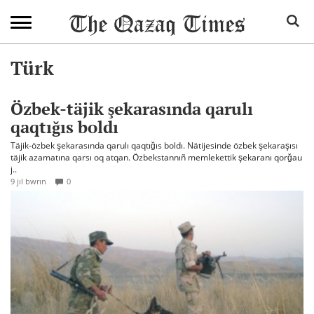
Türk
Özbek-täjik şekarasında qarulı
qaqtığıs boldı
Täjik-özbek şekarasında qarulı qaqtığıs boldı. Nätijesinde özbek şekaraşısı
täjik azamatına qarsı oq atqan. Özbekstannıñ memlekettik şekaranı qorğau
j..
9 jıl bwrın
0