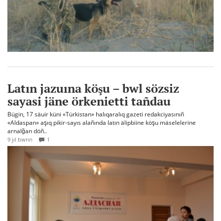
Latın jazuına köşu – bwl sözsiz
sayasi jäne örkenietti tañdau
Bügin, 17 säuir küni «Türkistan» halıqaralıq gazeti redakciyasınıñ
«Aldaspan» aşıq pikir-sayıs alañında latın älipbiine köşu mäselelerine
arnalğan döñ..
9 jıl bwrın
1