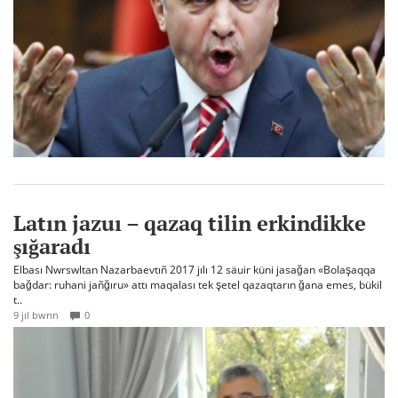
Latın jazuı – qazaq tilin erkindikke
şığaradı
Elbası Nwrswltan Nazarbaevtıñ 2017 jılı 12 säuir küni jasağan «Bolaşaqqa
bağdar: ruhani jañğıru» attı maqalası tek şetel qazaqtarın ğana emes, bükil
t..
9 jıl bwrın
0