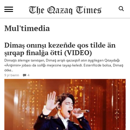
Mul'timedia
Dimaş onınşı kezeñde qos tilde än
şırqap finalğa ötti (VIDEO)
Dimaştı älemge tanıtqan, Dimaş arqılı qazaqtıñ atın äygilegen Qıtaydağı
«Änşimin» jobası da soñğı mejesine tayap keledi. Esteriñizde bolsa, Dimaş
ötke..
9 jıl bwrın
4