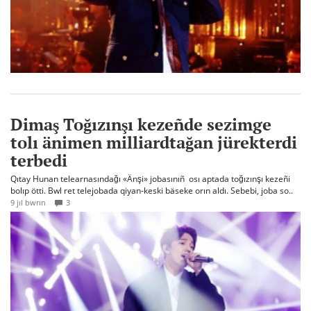
Dimaş Toğızınşı kezeñde sezimge
tolı änimen milliardtağan jürekterdi
terbedi
Qıtay Hunan telearnasındağı «Änşi» jobasınıñ osı aptada toğızınşı kezeñi
bolıp ötti. Bwl ret telejobada qiyan-keski bäseke orın aldı. Sebebi, joba so..
9 jıl bwrın
3