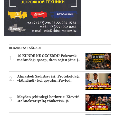
REDAKCIYA TAÑDAUI
10 KÜNDE NE ÖZGERDİ? Pokrovsk
mañındağı qasap, dron soğısı jäne j..
Almasbek Sadırbay isi: Protokoldağı
«kümändi» kol qoyular, Pavlod..
Maydan şebindegi betbwrıs: Kievtiñ
«tehnokratiyalıq töñkerisi» jä..