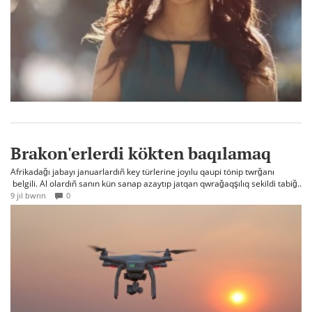
Brakon'erlerdi kökten baqılamaq
Afrikadağı jabayı januarlardıñ key türlerine joyılu qaupi tönip twrğanı
belgili. Al olardıñ sanın kün sanap azaytıp jatqan qwrağaqşılıq sekildi tabiğ..
9 jıl bwrın
0