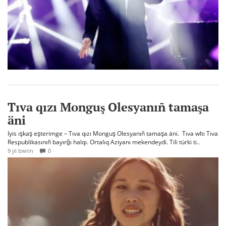
Tıva qızı Monguş Olesyanıñ tamaşa
äni
Iyis ışkaş eşterimge – Tıva qızı Monguş Olesyanıñ tamaşa äni. Tıva wltı Tıva
Respublikasınıñ bayırğı halqı. Ortalıq Aziyanı mekendeydi. Tili türki ti..
9 jıl bwrın
0