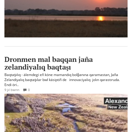
Dronmen mal baqqan jaña
zelandiyalıq baqtaşı
Baqtaşılıq - älemdegi eñ köne mamandıq bolğanına qaramastan, Jaña
Zelandiyalıq baqtaşılar bwl käsiptiñ de innovaciyalıq jolın qarastıruda.
Endi öri..
9 jıl bwrın
0