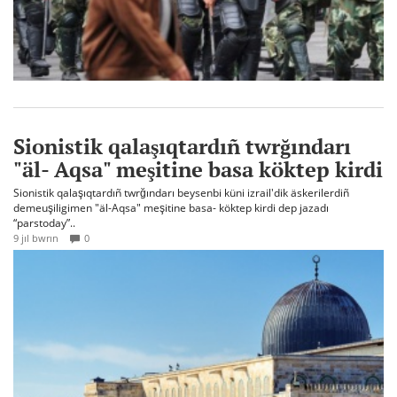
Sionistik qalaşıqtardıñ twrğındarı
"äl- Aqsa" meşitine basa köktep kirdi
Sionistik qalaşıqtardıñ twrğındarı beysenbi küni izrail'dik äskerilerdiñ
demeuşiligimen "äl-Aqsa" meşitine basa- köktep kirdi dep jazadı
“parstoday”..
9 jıl bwrın
0