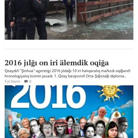
2016 jılğı on iri älemdik oqiğa
Qıtaydıñ "Şinhua" agenttigi 2016 jıldağı 10 iri halıqaralıq mañızdı oqiğanıñ
hronologiyalıq tizimin jasadı. 1. Qıtay basşısınıñ Orta Şığıstağı diploma..
9 jıl bwrın
0