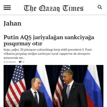
Jahan
Putin AQŞ jariyalağan sankciyağa
pısqırmay otır
Keşe, yağni, 30 jeltoqsan soltüstiktegi körşi eldiñ prezidenti V. Putin
«Obama jariyalap otırğan sankciya» turalı «qaperine de almaytın»
wstanımda twr..
9 jıl bwrın
0