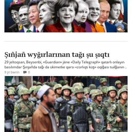
Şıñjañ wyğırlarınan tağı şu şıqtı
29 jeltoqsan, Beysenbi, «Guardian» jäne «Daily Telegraph» qatarlı onlayın
basılımdar Şınjañda tağı da ükimetke qarsı «zorlıqtı küş» oqiğası tuılğanın ..
9 jıl bwrın
0