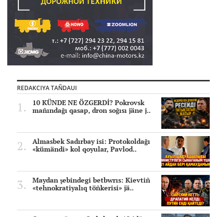
REDAKCIYA TAÑDAUI
10 KÜNDE NE ÖZGERDİ? Pokrovsk
mañındağı qasap, dron soğısı jäne j..
Almasbek Sadırbay isi: Protokoldağı
«kümändi» kol qoyular, Pavlod..
Maydan şebindegi betbwrıs: Kievtiñ
«tehnokratiyalıq töñkerisi» jä..