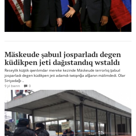
Mäskeude şabuıl josparladı degen
küdikpen jeti dağıstandıq wstaldı
Reseylik küştik qwrılımdar mereke kezinde Mäskeude terrorlıq şabuıl
josparladı degen küdikpen jeti adamdı twtqınğa alğanın mälimdedi. Olar
Siriyadağı ..
9 jıl bwrın
0