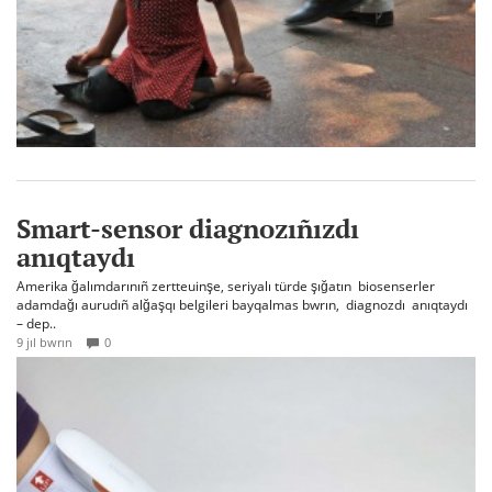
Smart-sensor diagnozıñızdı
anıqtaydı
Amerika ğalımdarınıñ zertteuinşe, seriyalı türde şığatın biosenserler
adamdağı aurudıñ alğaşqı belgileri bayqalmas bwrın, diagnozdı anıqtaydı
– dep..
9 jıl bwrın
0