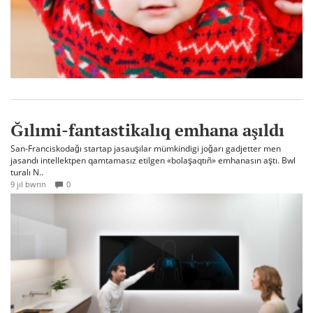
Ğılımi-fantastikalıq emhana aşıldı
San-Franciskodağı startap jasauşılar mümkindigi joğarı gadjetter men
jasandı intellektpen qamtamasız etilgen «bolaşaqtıñ» emhanasın aştı. Bwl
turalı N..
9 jıl bwrın
0