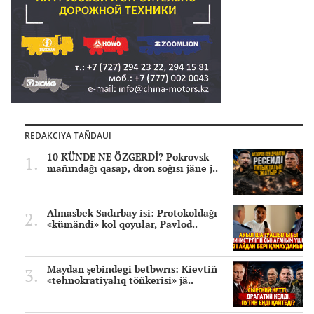
REDAKCIYA TAÑDAUI
10 KÜNDE NE ÖZGERDİ? Pokrovsk
mañındağı qasap, dron soğısı jäne j..
Almasbek Sadırbay isi: Protokoldağı
«kümändi» kol qoyular, Pavlod..
Maydan şebindegi betbwrıs: Kievtiñ
«tehnokratiyalıq töñkerisi» jä..