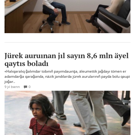
Jürek auruınan jıl sayın 8,6 mln äyel
qaytıs boladı
«Halıqaralıq ğalımdar tobınıñ payımdauınşa, äleumettik jağdayı tömen er
adamdarğa qarağanda, näzik jandılarda jürek aurularınıñ payda bolu qaupi
joğar..
9 jıl bwrın
0