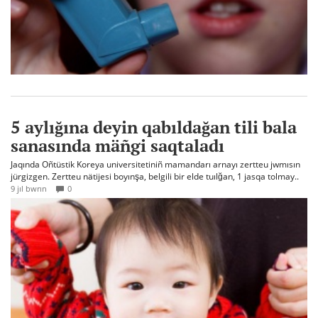
5 aylığına deyin qabıldağan tili bala
sanasında mäñgi saqtaladı
Jaqında Oñtüstik Koreya universitetiniñ mamandarı arnayı zertteu jwmısın
jürgizgen. Zertteu nätijesi boyınşa, belgili bir elde tuılğan, 1 jasqa tolmay..
9 jıl bwrın
0