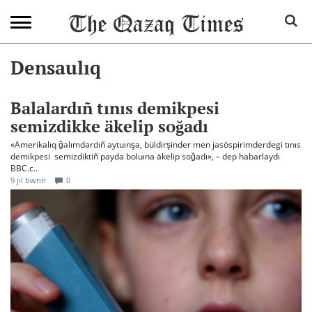
Densaulıq
Balalardıñ tınıs demikpesi
semizdikke äkelip soğadı
«Amerikalıq ğalımdardıñ aytuınşa, büldirşinder men jasöspirimderdegi tınıs
demikpesi semizdiktiñ payda boluına äkelip soğadı», – dep habarlaydı
BBC.c..
9 jıl bwrın
0