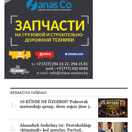
REDAKCIYA TAÑDAUI
10 KÜNDE NE ÖZGERDİ? Pokrovsk
mañındağı qasap, dron soğısı jäne j..
Almasbek Sadırbay isi: Protokoldağı
«kümändi» kol qoyular, Pavlod..