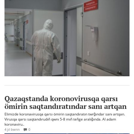
Qazaqstanda koronovirusqa qarsı
ömirin saqtandıratındar sanı artqan
Elimizde koronavirusqa qarsı ömirin saqtandıratın twrğındar sanı artqan.
Virusqa qarsı saqtandırudıñ qwnı 5-8 mıñ teñge aralığında. Al adam
koronaviru..
4 jıl bwrın
0