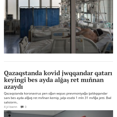
Qazaqstanda kovid jwqqandar qatarı
keyingi bes ayda alğaş ret mıñnan
azaydı
Qazaqstanda koronavirus pen oğan wqsas pnevmoniyağa şaldıqqandar
sanı bes ayda alğaş ret mıñnan kemip, jalpı esebi 1 mln 31 mıñğa jetti. Bwl
salıstırm..
4 jıl bwrın
0