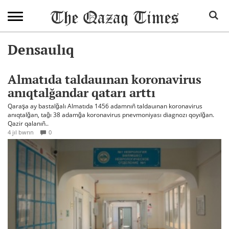
Densaulıq
Almatıda taldauınan koronavirus
anıqtalğandar qatarı arttı
Qaraşa ay bastalğalı Almatıda 1456 adamnıñ taldauınan koronavirus
anıqtalğan, tağı 38 adamğa koronavirus pnevmoniyası diagnozı qoyılğan.
Qazir qalanıñ..
4 jıl bwrın
0