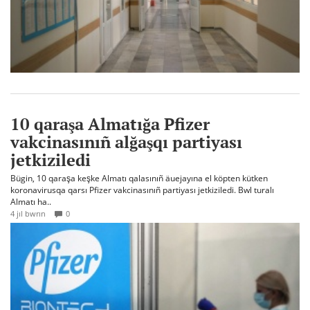
10 qaraşa Almatığa Pfizer
vakcinasınıñ alğaşqı partiyası
jetkiziledi
Bügin, 10 qaraşa keşke Almatı qalasınıñ äuejayına el köpten kütken
koronavirusqa qarsı Pfizer vakcinasınıñ partiyası jetkiziledi. Bwl turalı
Almatı ha..
4 jıl bwrın
0