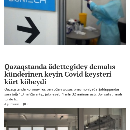
Qazaqstanda ädettegidey demalıs
künderinen keyin Covid keysteri
kürt köbeydi
Qazaqstanda koronavirus pen oğan wqsas pnevmoniyağa şaldıqqandar
sanı tağı 1,3 mıñğa artıp, jalpı esebi 1 mln 32 mıñnan astı. Bwl salıstırmalı
türde b..
4 jıl bwrın
0