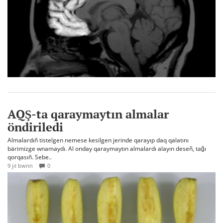
AQŞ-ta qaraymaytın almalar
öndiriledi
Almalardıñ tistelgen nemese kesilgen jerinde qarayıp daq qalatını
bärimizge wnamaydı. Al onday qaraymaytın almalardı alayın deseñ, tağı
qorqasıñ. Sebe..
9 jıl bwrın
0