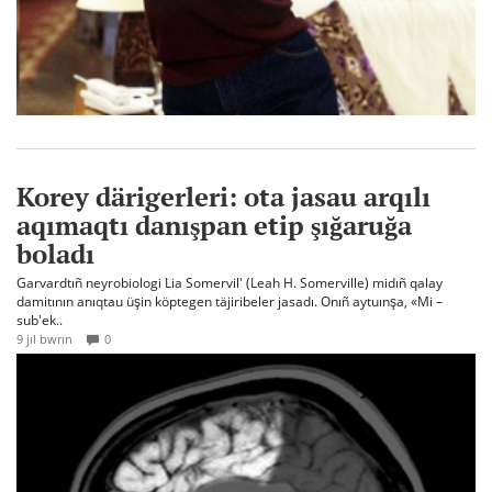
Korey därigerleri: ota jasau arqılı
aqımaqtı danışpan etip şığaruğa
boladı
Garvardtıñ neyrobiologi Lia Somervil' (Leah H. Somerville) midıñ qalay
damitının anıqtau üşin köptegen täjiribeler jasadı. Onıñ aytuınşa, «Mi –
sub'ek..
9 jıl bwrın
0