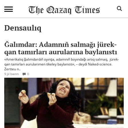
Densaulıq
Ğalımdar: Adamnıñ salmağı jürek-
qan tamırları aurularına baylanıstı
«Amerikalıq ğalımdardıñ oyınşa, adamnıñ boyındağı artıq salmaq, jürek-
qan tamırları aurularımen tikeley baylanıstı», – deydi Naked-science.
Zertteu n..
9 jıl bwrın
0