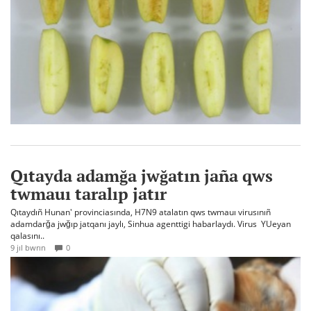
Qıtayda adamğa jwğatın jaña qws
twmauı taralıp jatır
Qıtaydıñ Hunan' provinciasında, H7N9 atalatın qws twmauı virusınıñ
adamdarğa jwğıp jatqanı jaylı, Sinhua agenttigi habarlaydı. Virus YUeyan
qalasını..
9 jıl bwrın
0