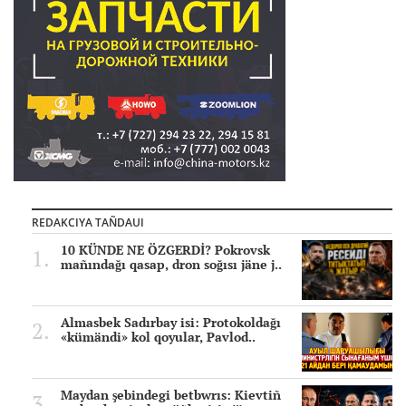
REDAKCIYA TAÑDAUI
10 KÜNDE NE ÖZGERDİ? Pokrovsk
mañındağı qasap, dron soğısı jäne j..
Almasbek Sadırbay isi: Protokoldağı
«kümändi» kol qoyular, Pavlod..
Maydan şebindegi betbwrıs: Kievtiñ