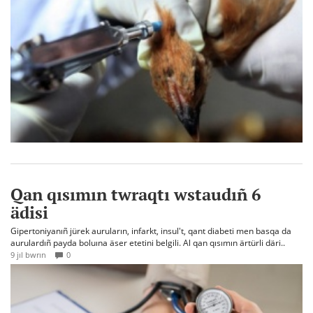
Qan qısımın twraqtı wstaudıñ 6
ädisi
Gipertoniyanıñ jürek auruların, infarkt, insul't, qant diabeti men basqa da
aurulardıñ payda boluına äser etetini belgili. Al qan qısımın ärtürli däri..
9 jıl bwrın
0