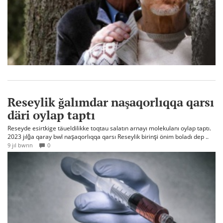
Reseylik ğalımdar naşaqorlıqqa qarsı
däri oylap taptı
Reseyde esirtkige täueldilikke toqtau salatın arnayı molekulanı oylap taptı.
2023 jılğa qaray bwl naşaqorlıqqa qarsı Reseylik birinşi önim boladı dep ..
9 jıl bwrın
0