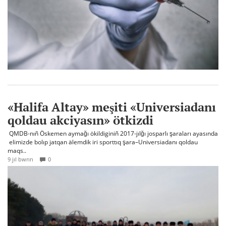
«Halifa Altay» meşiti «Universiadanı
qoldau akciyasın» ötkizdi
QMDB-nıñ Öskemen aymağı ökildiginiñ 2017-jılğı josparlı şaraları ayasında
elimizde bolıp jatqan älemdik iri sporttıq şara–Universiadanı qoldau
maqs..
9 jıl bwrın
0