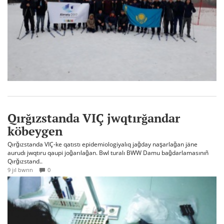
Qırğızstanda VIÇ jwqtırğandar
köbeygen
Qırğızstanda VIÇ-ke qatıstı epidemiologiyalıq jağday naşarlağan jäne
aurudı jwqtıru qaupi joğarılağan. Bwl turalı BWW Damu bağdarlamasınıñ
Qırğızstand..
9 jıl bwrın
0