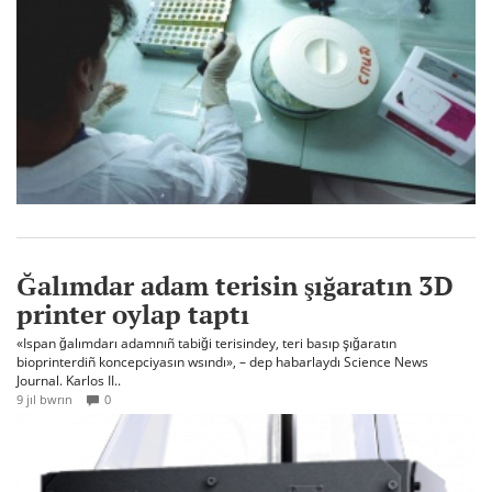
Ğalımdar adam terisin şığaratın 3D
printer oylap taptı
«Ispan ğalımdarı adamnıñ tabiği terisindey, teri basıp şığaratın
bioprinterdiñ koncepciyasın wsındı», – dep habarlaydı Science News
Journal. Karlos II..
9 jıl bwrın
0