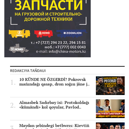
REDAKCIYA TAÑDAUI
10 KÜNDE NE ÖZGERDİ? Pokrovsk
mañındağı qasap, dron soğısı jäne j..
Almasbek Sadırbay isi: Protokoldağı
«kümändi» kol qoyular, Pavlod..
Maydan şebindegi betbwrıs: Kievtiñ