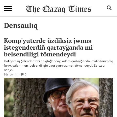
Densaulıq
Komp'yuterde üzdiksiz jwmıs
istegenderdiñ qartayğanda mi
belsendiligi tömendeydi
Halıqaralıq ğalımdar tobı anıqtağanday, adam qartayğanda midıñ tanımdıq
funkciyaları men belsendiligin baqılaytın qızmeti tömendeydi. Zertteu
nätije..
9 jıl bwrın
0