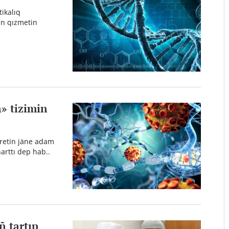
tikalıq
en qızmetin
» tizimin
eretin jäne adam
arttı dep hab..
ñ tartıp