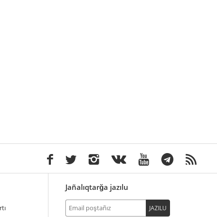
Jañalıqtarğa jazılu
tı
JAZILU