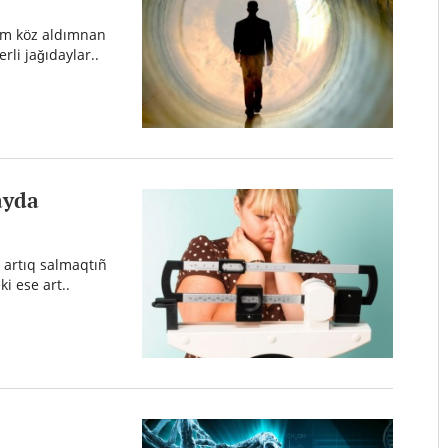
im köz aldımnan
rli jağıdaylar..
ayda
 artıq salmaqtıñ
i ese art..