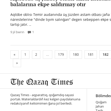
balalarına ekpe saldırmay otır
Aqtöbe oblısı Temir audanında üş jüzden astam otbası jaña
närestelerine "dinde tıyım salınğan" degen sebeppen ekpe 
tartıp jatır. ..
9 jıl bwrın
1
«
1
2
...
179
180
181
182
»
Qazaq Times - aqparattıq, qoğamdıq-sayasi
Bölimde
portalı. Materialdardıñ kez kelgen paydalanuına
Qoğam
redakciyanıñ kelisimimen ğana jol beriledi.
Jahan
Tarih