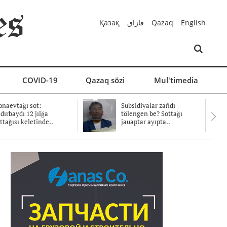
Қазақ
قازاق
Qazaq
English
COVID-19
Qazaq sözi
Mul'timedia
naevtağı sot:
Subsidiyalar zañdı
dırbaydı 12 jılğa
tölengen be? Sottağı
ttağısı keletinde..
jauaptar ayıpta..