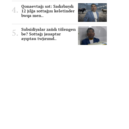
Qonaevtağı sot: Sadırbaydı
12 jılğa sottağısı keletinder
bwqa men..
Subsidiyalar zañdı tölengen
be? Sottağı jauaptar
ayıptau twjırımd..