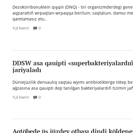
Dezoksiribonuklein qışqılı (DNQ) - tiri organizmderdegi gene
aqparattıñ wrpaqtan-wrpaqqa beriluin, saqtaluın, damuı m
qamtamasız etu..
9 jıl bwrın
0
DDSW asa qauipti «superbakteriyalardıñ
jariyaladı
Düniejüzilik densaulıq saqtau wyımı antibiotikterge tötep b
ağzasına asa qauipti dep tanılğan bakteriyalardıñ tizimin jañ
9 jıl bwrın
0
Aqtöbede üş jüzdey otbası dindi köldene