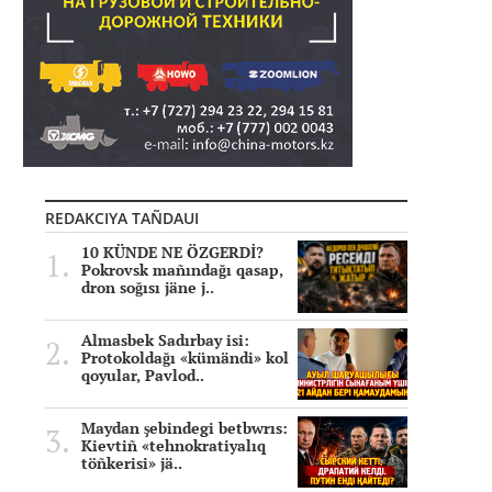
REDAKCIYA TAÑDAUI
10 KÜNDE NE ÖZGERDİ?
Pokrovsk mañındağı qasap,
dron soğısı jäne j..
Almasbek Sadırbay isi:
Protokoldağı «kümändi» kol
qoyular, Pavlod..
Maydan şebindegi betbwrıs:
Kievtiñ «tehnokratiyalıq
töñkerisi» jä..