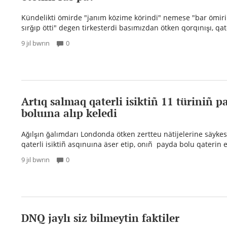
Kündelikti ömirde "janım közime körindi" nemese "bar ömir
sırğıp ötti" degen tirkesterdi basımızdan ötken qorqınışı, qate
9 jıl bwrın
0
Artıq salmaq qaterli isiktiñ 11 türiniñ p
boluına alıp keledi
Ağılşın ğalımdarı Londonda ötken zertteu nätijelerine säykes
qaterli isiktiñ asqınuına äser etip, onıñ payda bolu qaterin ek
9 jıl bwrın
0
DNQ jaylı siz bilmeytin faktiler