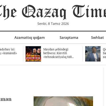
Senbi, 8 Tamız 2026
Azamattıq qoğam
Saraptama
Swhbat
dırbay isi:
Maydan şebindegi
Qo
ğı «kümändi»
betbwrıs: Kievtiñ
Sa
«tehnokratiyalıq töñ..
so
dınan