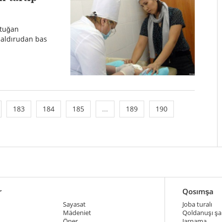
 tuğan
saldırudan bas
183
184
185
...
189
190
r
Qosımşa
Sayasat
Joba turalı
Mädeniet
Qoldanuşı şar
Öner
Jarnama