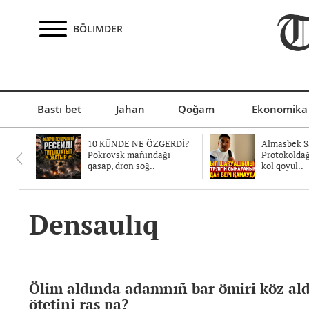
BÖLIMDER
Bastı bet
Jahan
Qoğam
Ekonomika
10 KÜNDE NE ÖZGERDİ?
Almasbek Sa
Pokrovsk mañındağı
Protokolda
qasap, dron soğ..
kol qoyul..
Densaulıq
Ölim aldında adamnıñ bar ömiri köz al
ötetini ras pa?