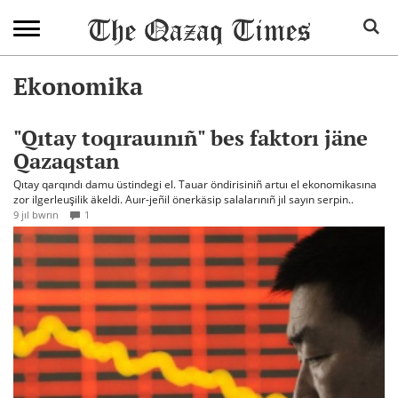
Ekonomika
"Qıtay toqırauınıñ" bes faktorı jäne
Qazaqstan
Qıtay qarqındı damu üstindegi el. Tauar öndirisiniñ artuı el ekonomikasına
zor ilgerleuşilik äkeldi. Auır-jeñil önerkäsip salalarınıñ jıl sayın serpin..
9 jıl bwrın
1