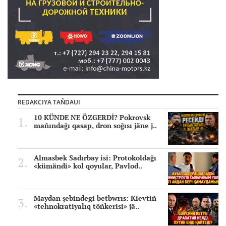
REDAKCIYA TAÑDAUI
10 KÜNDE NE ÖZGERDİ? Pokrovsk
mañındağı qasap, dron soğısı jäne j..
Almasbek Sadırbay isi: Protokoldağı
«kümändi» kol qoyular, Pavlod..
Maydan şebindegi betbwrıs: Kievtiñ
«tehnokratiyalıq töñkerisi» jä..