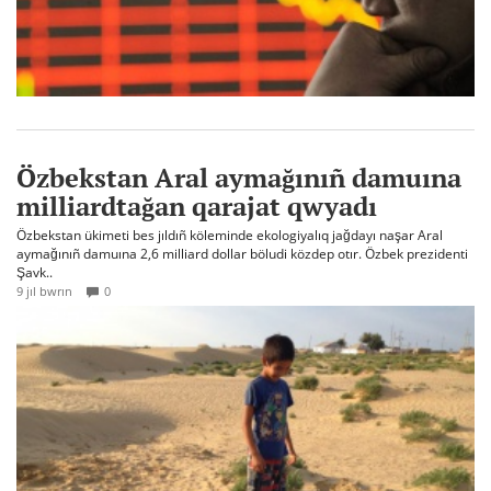
Özbekstan Aral aymağınıñ damuına
milliardtağan qarajat qwyadı
Özbekstan ükimeti bes jıldıñ köleminde ekologiyalıq jağdayı naşar Aral
aymağınıñ damuına 2,6 milliard dollar böludi közdep otır. Özbek prezidenti
Şavk..
9 jıl bwrın
0