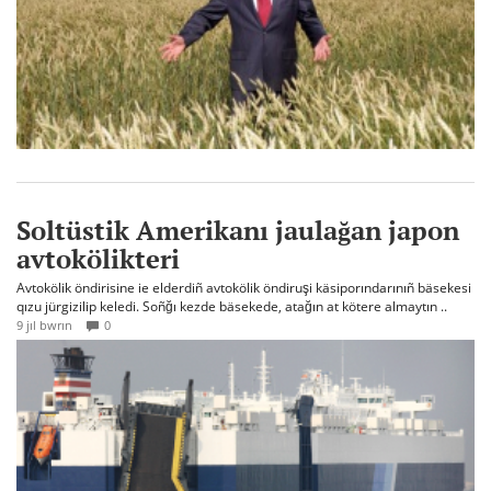
Soltüstik Amerikanı jaulağan japon
avtokölikteri
Avtokölik öndirisine ie elderdiñ avtokölik öndiruşi käsiporındarınıñ bäsekesi
qızu jürgizilip keledi. Soñğı kezde bäsekede, atağın at kötere almaytın ..
9 jıl bwrın
0