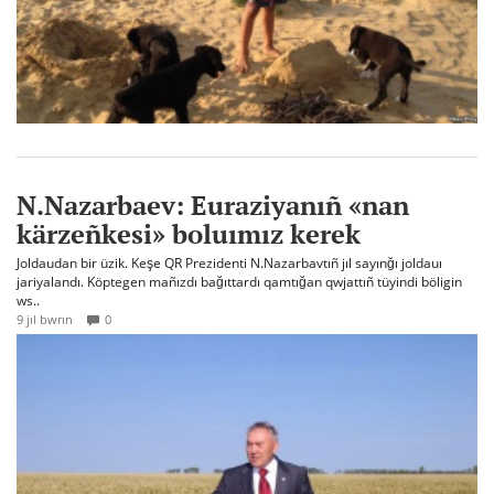
N.Nazarbaev: Euraziyanıñ «nan
kärzeñkesi» boluımız kerek
Joldaudan bir üzik. Keşe QR Prezidenti N.Nazarbavtıñ jıl sayınğı joldauı
jariyalandı. Köptegen mañızdı bağıttardı qamtığan qwjattıñ tüyindi böligin
ws..
9 jıl bwrın
0