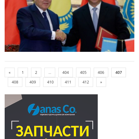
«
1
2
...
404
405
406
407
408
409
410
411
412
»