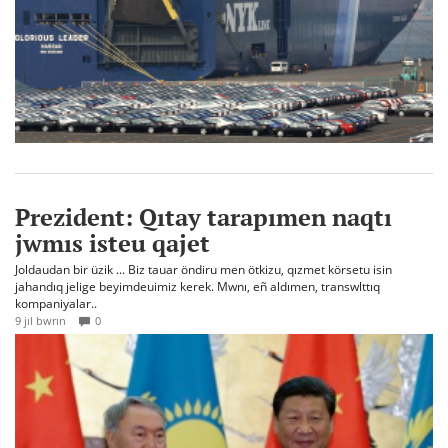
Prezident: Qıtay tarapımen naqtı
jwmıs isteu qajet
Joldaudan bir üzik ... Biz tauar öndiru men ötkizu, qızmet körsetu isin
jahandıq jelige beyimdeuimiz kerek. Mwnı, eñ aldımen, transwlttıq
kompaniyalar..
9 jıl bwrın
0