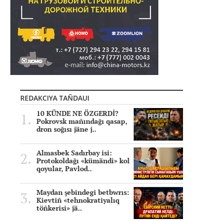
REDAKCIYA TAÑDAUI
10 KÜNDE NE ÖZGERDİ?
Pokrovsk mañındağı qasap,
dron soğısı jäne j..
Almasbek Sadırbay isi:
Protokoldağı «kümändi» kol
qoyular, Pavlod..
Maydan şebindegi betbwrıs:
Kievtiñ «tehnokratiyalıq
töñkerisi» jä..