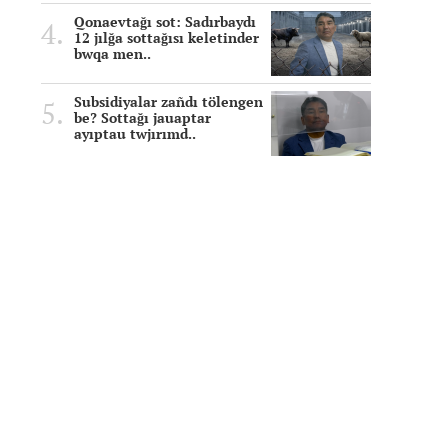
Qonaevtağı sot: Sadırbaydı
12 jılğa sottağısı keletinder
bwqa men..
Subsidiyalar zañdı tölengen
be? Sottağı jauaptar
ayıptau twjırımd..