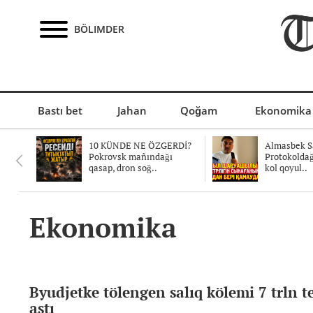
BÖLIMDER
Bastı bet
Jahan
Qoğam
Ekonomika
10 KÜNDE NE ÖZGERDİ?
Almasbek Sa
Pokrovsk mañındağı
Protokolda
qasap, dron soğ..
kol qoyul..
Ekonomika
Byudjetke tölengen salıq kölemi 7 trln 
astı