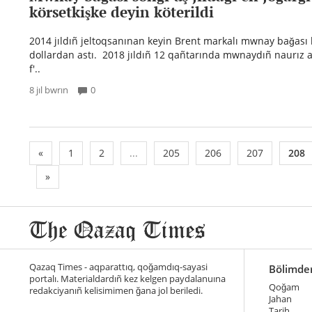
körsetkişke deyin köterildi
2014 jıldıñ jeltoqsanınan keyin Brent markalı mwnay bağası b
dollardan astı. 2018 jıldıñ 12 qañtarında mwnaydıñ naurız 
f'..
8 jıl bwrın
0
«
1
2
...
205
206
207
208
»
Qazaq Times - aqparattıq, qoğamdıq-sayasi
Bölimde
portalı. Materialdardıñ kez kelgen paydalanuına
Qoğam
redakciyanıñ kelisimimen ğana jol beriledi.
Jahan
Tarih