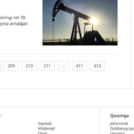
irinşi ret 70
ayına arnalğan
209
210
211
...
411
412
r
Qosımşa
Sayasat
Joba turalı
Mädeniet
Qoldanuşı şar
Öner
Jarnama