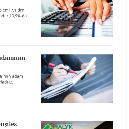
lemi 7,1 tlrn
imder 10,9%-ğa ..
 adamnan
1,8 mıñ adam
ladı LS.
nşiles