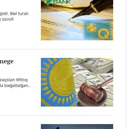
edi. Bwl turalı
 öziniñ
 nege
zaqstan Wlttıq
ıda bwğattalğan..