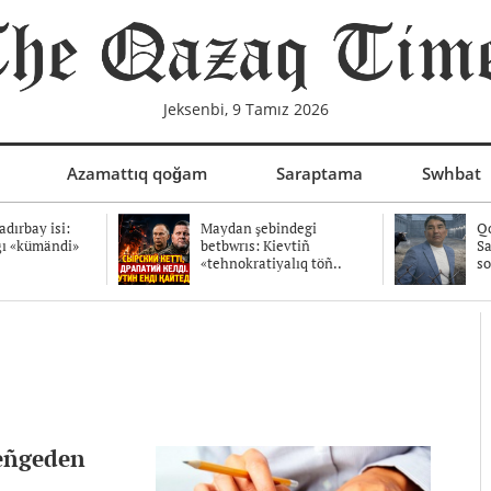
Jeksenbi, 9 Tamız 2026
Azamattıq qoğam
Saraptama
Swhbat
dırbay isi:
Maydan şebindegi
Qo
ğı «kümändi»
betbwrıs: Kievtiñ
Sa
«tehnokratiyalıq töñ..
so
teñgeden