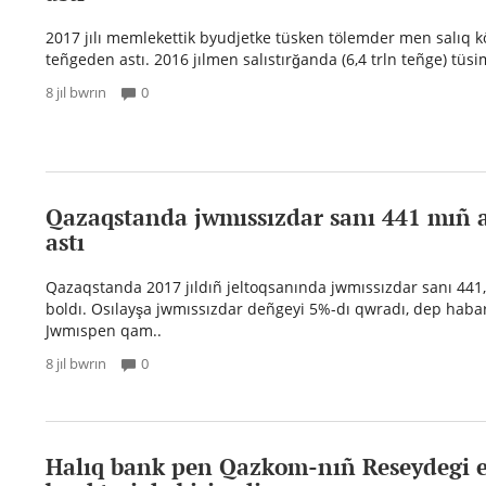
2017 jılı memlekettik byudjetke tüsken tölemder men salıq kö
teñgeden astı. 2016 jılmen salıstırğanda (6,4 trln teñge) tüs
8 jıl bwrın
0
Qazaqstanda jwmıssızdar sanı 441 mıñ
astı
Qazaqstanda 2017 jıldıñ jeltoqsanında jwmıssızdar sanı 44
boldı. Osılayşa jwmıssızdar deñgeyi 5%-dı qwradı, dep habar
Jwmıspen qam..
8 jıl bwrın
0
Halıq bank pen Qazkom-nıñ Reseydegi e