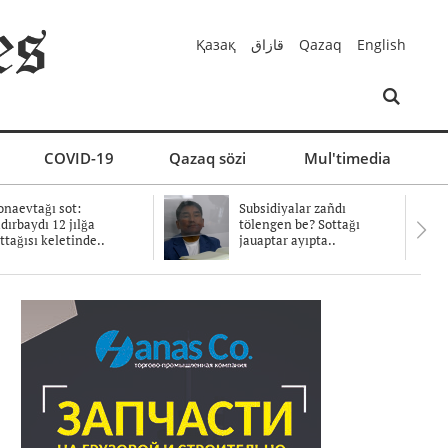
Қазақ
قازاق
Qazaq
English
COVID-19
Qazaq sözi
Mul'timedia
naevtağı sot:
Subsidiyalar zañdı
dırbaydı 12 jılğa
tölengen be? Sottağı
ttağısı keletinde..
jauaptar ayıpta..