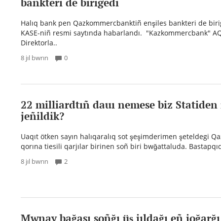
bankteri de birigedi
Halıq bank pen Qazkommercbanktiñ enşiles bankteri de birig
KASE-niñ resmi saytında habarlandı. "Kazkommercbank" AQ
Direktorla..
8 jıl bwrın
0
22 milliardtıñ dauı nemese biz Statiden
jeñildik?
Uaqıt ötken sayın halıqaralıq sot şeşimderimen şeteldegi Qa
qorına tiesili qarjılar birinen soñ biri bwğattaluda. Bastapq
8 jıl bwrın
2
Mwnay bağası soñğı üş jıldağı eñ joğarğı