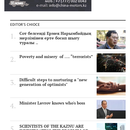
EDITOR'S CHIOCE
Сот белсенді Ермек Нарымбайдың
мерзімінен ерте босап шығу
туралы ..
Poverty and misery of …. “terrorists”
Difficult steps to nurturing a "new
generation of optimists"
Minister Lavrov knows who's boss
SCIENTISTS OF THE KAZNU ARE