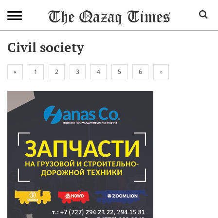
Civil society
«
1
2
3
4
5
6
»