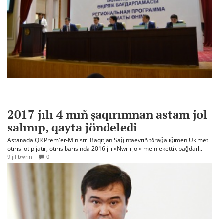
2017 jılı 4 mıñ şaqırımnan astam jol
salınıp, qayta jöndeledi
Astanada QR Prem'er-Ministri Baqıtjan Sağıntaevtıñ törağalığımen Ükimet
otırısı ötip jatır, otırıs barısında 2016 jılı «Nwrlı jol» memlekettik bağdarl..
9 jıl bwrın
0