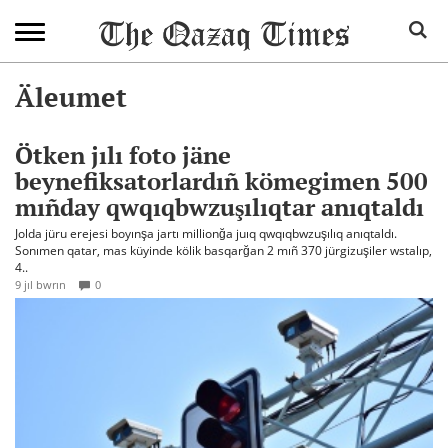
Äleumet
Ötken jılı foto jäne
beynefiksatorlardıñ kömegimen 500
mıñday qwqıqbwzuşılıqtar anıqtaldı
Jolda jüru erejesi boyınşa jartı millionğa juıq qwqıqbwzuşılıq anıqtaldı.
Sonımen qatar, mas küyinde kölik basqarğan 2 mıñ 370 jürgizuşiler wstalıp,
4..
9 jıl bwrın
0