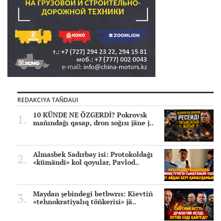
REDAKCIYA TAÑDAUI
10 KÜNDE NE ÖZGERDİ? Pokrovsk
mañındağı qasap, dron soğısı jäne j..
Almasbek Sadırbay isi: Protokoldağı
«kümändi» kol qoyular, Pavlod..
Maydan şebindegi betbwrıs: Kievtiñ
«tehnokratiyalıq töñkerisi» jä..