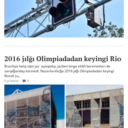
2016 jılğı Olimpiadadan keyingi Rio
Braziliya halqı üşin jaz ayaqtalıp, jazben birge eldiñ keremetteri de
sarqılğanday körinedi. Nazarlarıñızğa 2016 jılğı Olimpiadadan keyingi
Rionıñ su..
9 jıl bwrın
0