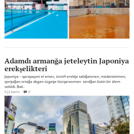
Adamdı armanğa jeteleytin Japoniya
erekşelikteri
Japoniya – qarapayım el emes, öziniñ erekşe tabiğatımen, mädenietimen,
qorşağan ortağa degen özgeşe közqarasımen tanılğan bütin bir älem
sekildi. Bwl..
9 jıl bwrın
0