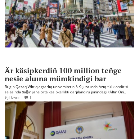
Är käsipkerdiñ 100 million teñge
nesie aluına mümkindigi bar
Bügin Qazaq Wlttıq agrarlıq universitetiniñ Kişi zalında Azıq-tülik öndirisi
salasında şağın jäne orta käsipkerlikti qarjılandıru jönindegi «Altın Öni..
9 jıl bwrın
1