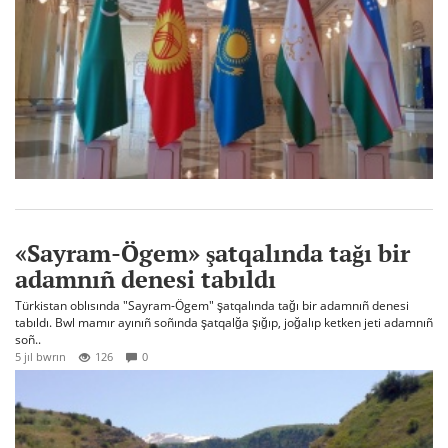
«Sayram-Ögem» şatqalında tağı bir
adamnıñ denesi tabıldı
Türkistan oblısında "Sayram-Ögem" şatqalında tağı bir adamnıñ denesi
tabıldı. Bwl mamır ayınıñ soñında şatqalğa şığıp, joğalıp ketken jeti adamnıñ
soñ..
5 jıl bwrın
126
0