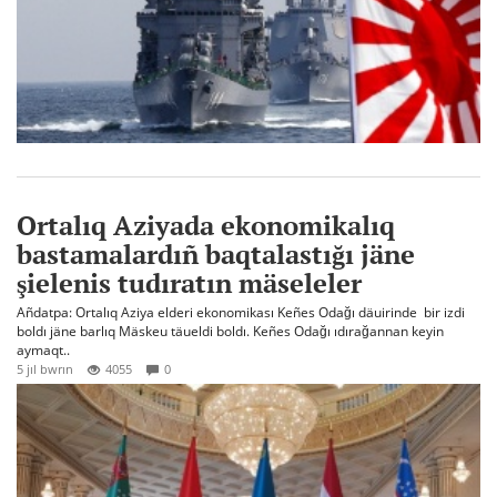
Ortalıq Aziyada ekonomikalıq
bastamalardıñ baqtalastığı jäne
şielenis tudıratın mäseleler
Añdatpa: Ortalıq Aziya elderi ekonomikası Keñes Odağı däuirinde bir izdi
boldı jäne barlıq Mäskeu täueldi boldı. Keñes Odağı ıdırağannan keyin
aymaqt..
5 jıl bwrın
4055
0