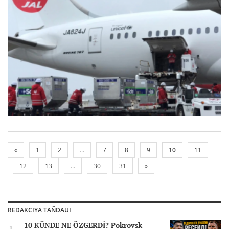
«
1
2
...
7
8
9
10
11
12
13
...
30
31
»
REDAKCIYA TAÑDAUI
10 KÜNDE NE ÖZGERDİ? Pokrovsk