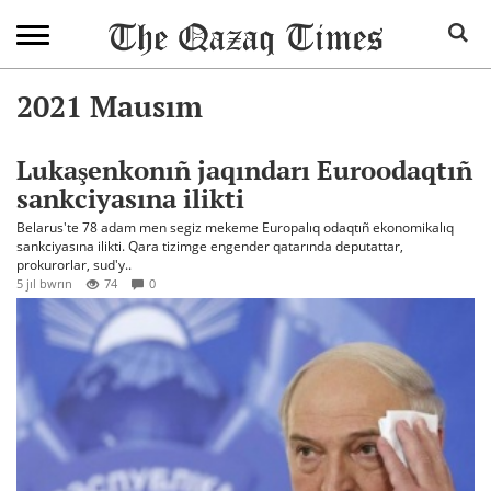
2021 Mausım
Lukaşenkonıñ jaqındarı Euroodaqtıñ
sankciyasına ilikti
Belarus'te 78 adam men segiz mekeme Europalıq odaqtıñ ekonomikalıq
sankciyasına ilikti. Qara tizimge engender qatarında deputattar,
prokurorlar, sud'y..
5 jıl bwrın
74
0