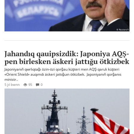
Jahandıq qauipsizdik: Japoniya AQŞ-
pen birlesken äskeri jattığu ötkizbek
Japoniyanıñ qwrlıqtağı özin-özi qorğau küşteri men AQŞ qarulı küşteri
«Orient Shield» auqımdı äskeri jattığuın ötkizbek. Japoniyanıñ qorğanıs
ministr..
5 jıl bwrın
95
0