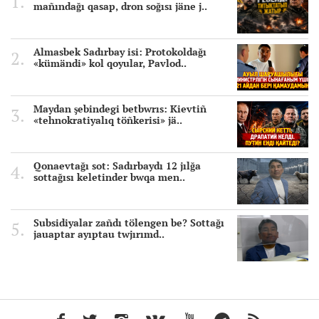
mañındağı qasap, dron soğısı jäne j..
Almasbek Sadırbay isi: Protokoldağı
«kümändi» kol qoyular, Pavlod..
Maydan şebindegi betbwrıs: Kievtiñ
«tehnokratiyalıq töñkerisi» jä..
Qonaevtağı sot: Sadırbaydı 12 jılğa
sottağısı keletinder bwqa men..
Subsidiyalar zañdı tölengen be? Sottağı
jauaptar ayıptau twjırımd..