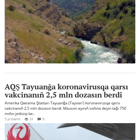
AQŞ Tayuanğa koronavirusqa qarsı
vakcinanıñ 2,5 mln dozasın berdi
Amerika Qwrama Ştattarı Tayuanğa (Tayvan') koronavirusqa qarsı
vakcinanıñ 2,5 mln dozasın berdi. Mausım ayınıñ soñına deyin tağı 750
mıñın jetkizip be..
5 jıl bwrın
51
0