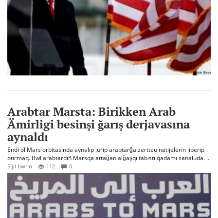
Arabtar Marsta: Birikken Arab
Ämirligi besinşi ğarış derjavasına
aynaldı
Endi ol Mars orbitasında aynalıp jürip arabtarğa zertteu nätijelerin jiberip
otırmaq. Bwl arabtardıñ Marsqa attağan alğaşqı tabıstı qadamı sanaluda. ..
5 jıl bwrın
112
0