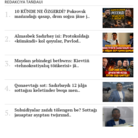
REDAKCIYA TAÑDAUI
10 KÜNDE NE ÖZGERDİ? Pokrovsk
mañındağı qasap, dron soğısı jäne j..
Almasbek Sadırbay isi: Protokoldağı
«kümändi» kol qoyular, Pavlod..
Maydan şebindegi betbwrıs: Kievtiñ
«tehnokratiyalıq töñkerisi» jä..
Qonaevtağı sot: Sadırbaydı 12 jılğa
sottağısı keletinder bwqa men..
Subsidiyalar zañdı tölengen be? Sottağı
jauaptar ayıptau twjırımd..