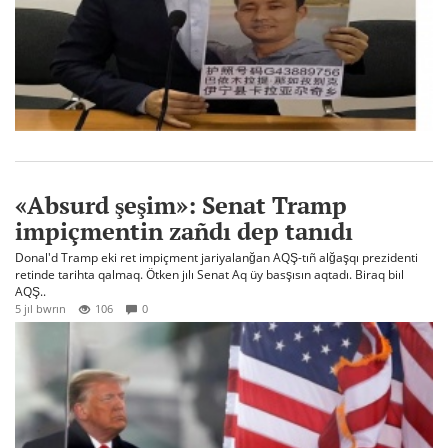
«Absurd şeşim»: Senat Tramp
impiçmentin zañdı dep tanıdı
Donal'd Tramp eki ret impiçment jariyalanğan AQŞ-tıñ alğaşqı prezidenti
retinde tarihta qalmaq. Ötken jılı Senat Aq üy basşısın aqtadı. Biraq biıl
AQŞ..
5 jıl bwrın
106
0