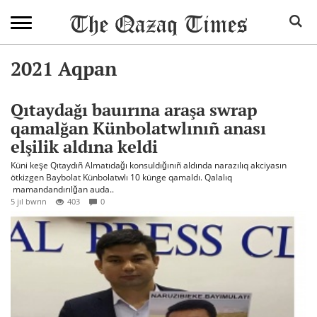
2021 Aqpan
Qıtaydağı bauırına araşa swrap
qamalğan Künbolatwlınıñ anası
elşilik aldına keldi
Küni keşe Qıtaydıñ Almatıdağı konsuldığınıñ aldında narazılıq akciyasın
ötkizgen Baybolat Künbolatwlı 10 künge qamaldı. Qalalıq
mamandandırılğan auda..
5 jıl bwrın
403
0