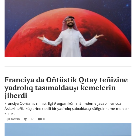
Franciya da Oñtüstik Qıtay teñizine
yadrolıq tasımaldauşı kemelerin
jiberdi
Franciya Qorğanıs ministrligi 9 aqpan küni mälimdeme jasap, francuz
Äskeri-teñiz küşterine tiesili bir yadrolıq şabuıldauşı süñguir keme men bir
su üs..
5 jıl bwrın
118
0