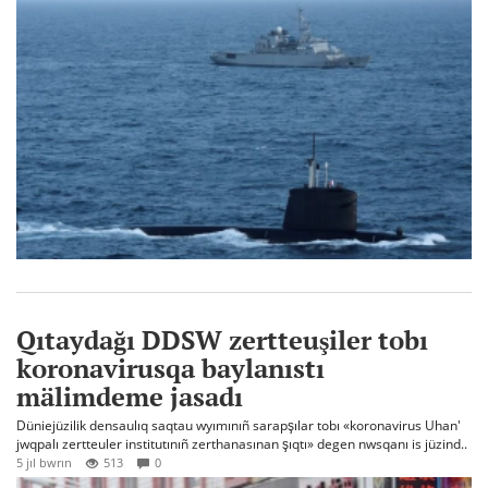
Qıtaydağı DDSW zertteuşiler tobı
koronavirusqa baylanıstı
mälimdeme jasadı
Düniejüzilik densaulıq saqtau wyımınıñ sarapşılar tobı «koronavirus Uhan'
jwqpalı zertteuler institutınıñ zerthanasınan şıqtı» degen nwsqanı is jüzind..
5 jıl bwrın
513
0