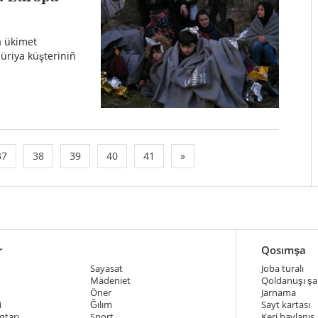
a ükimet
Süriya küşteriniñ
37
38
39
40
41
»
r
Qosımşa
Sayasat
Joba turalı
Mädeniet
Qoldanuşı şar
Öner
Jarnama
i
Ğılım
Sayt kartası
qtarı
Sport
Keri baylanıs