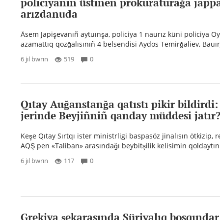
policiyanıñ üstinen prokuraturağa japp
arızdanuda
Äsem Japişevanıñ aytuınşa, policiya 1 naurız küni policiya 
azamattıq qozğalısınıñ 4 belsendisi Aydos Temirğaliev, Bauırj
6 jıl bwrın
519
0
Qıtay Auğanstanğa qatıstı pikir bildirdi
jerinde Beyjiñniñ qanday müddesi jatır
Keşe Qıtay Sırtqı ister ministrligi baspasöz jinalısın ötkizip, 
AQŞ pen «Taliban» arasındağı beybitşilik kelisimin qoldaytını
6 jıl bwrın
117
0
Grekiya şekarasında Süriyalıq bosqındar