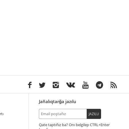
Jañalıqtarğa jazılu
tı
JAZILU
Qate taptıñız ba? Onı belgilep
+Enter