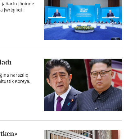
 jañartu jöninde
 jwrtşılıqtı
dadı
ğına narazılıq
ltüstik Koreya..
etken»