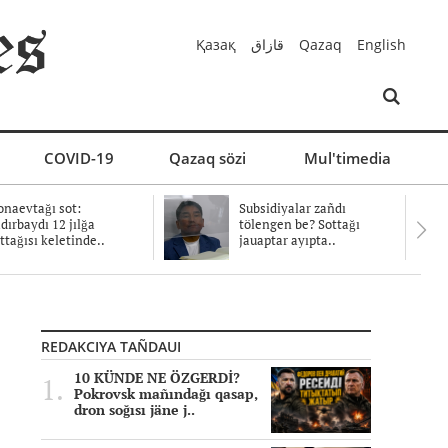
Қазақ
قازاق
Qazaq
English
COVID-19
Qazaq sözi
Mul'timedia
naevtağı sot:
Subsidiyalar zañdı
dırbaydı 12 jılğa
tölengen be? Sottağı
ttağısı keletinde..
jauaptar ayıpta..
REDAKCIYA TAÑDAUI
10 KÜNDE NE ÖZGERDİ?
Pokrovsk mañındağı qasap,
dron soğısı jäne j..