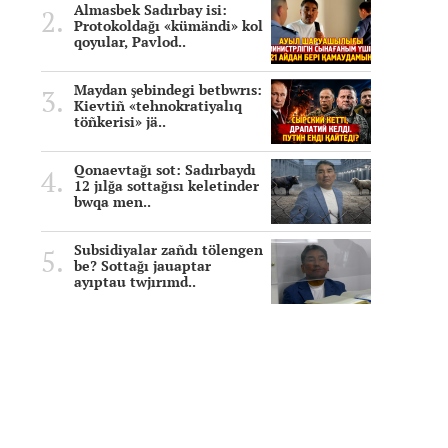
Almasbek Sadırbay isi:
Protokoldağı «kümändi» kol
qoyular, Pavlod..
Maydan şebindegi betbwrıs:
Kievtiñ «tehnokratiyalıq
töñkerisi» jä..
Qonaevtağı sot: Sadırbaydı
12 jılğa sottağısı keletinder
bwqa men..
Subsidiyalar zañdı tölengen
be? Sottağı jauaptar
ayıptau twjırımd..