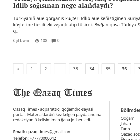
Idlib soğısınan nege alañdaydı?
Türkiyanıñ äue qorğanıs küşteri Idlib äue keñistiginen Süriy
küşterine tiesili eki wşaqtı atıp tüsirdi. Bwğan qosa Türkiya-
q..
6 jıl bwrın
108
0
«
1
2
...
33
34
35
36
Qazaq Times - aqparattıq, qoğamdıq-sayasi
Bölimde
portalı. Materialdardıñ kez kelgen paydalanuına
Qoğam
redakciyanıñ kelisimimen ğana jol beriledi.
Jahan
Tarih
Email:
qazaq.times@gmail.com
Qazaq söz
Telefon:
+77770000042
Älem qaza