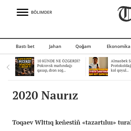
BÖLIMDER
Bastı bet
Jahan
Qoğam
Ekonomika
10 KÜNDE NE ÖZGERDİ?
Almasbek Sa
Pokrovsk mañındağı
Protokolda
qasap, dron soğ..
kol qoyul..
2020 Naurız
Toqaev Wlttıq keñestiñ «tazartıluı» tura