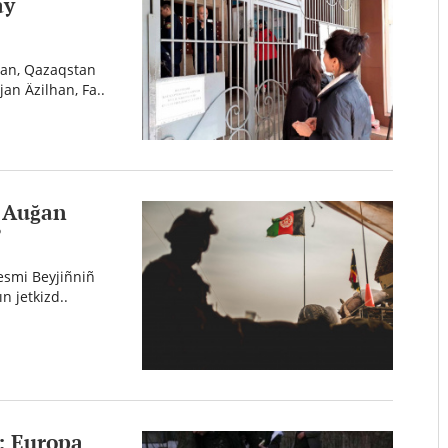
ay
Oyan, Qazaqstan
an Äzilhan, Fa..
: Auğan
?
resmi Beyjiñniñ
n jetkizd..
: Europa