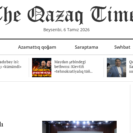
Beysenbi, 6 Tamız 2026
Azamattıq qoğam
Saraptama
Swhbat
dırbay isi:
Maydan şebindegi
Qo
ğı «kümändi»
betbwrıs: Kievtiñ
Sa
«tehnokratiyalıq töñ..
so
lı