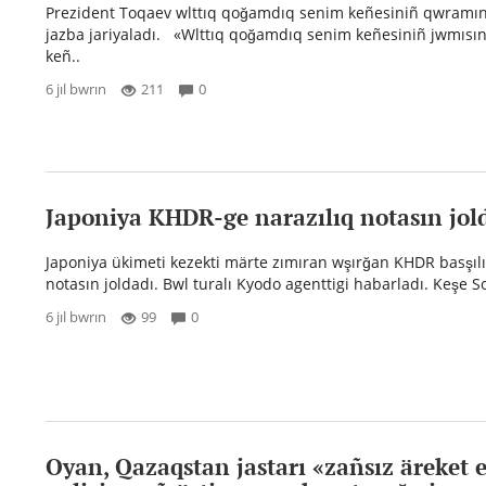
Prezident Toqaev wlttıq qoğamdıq senim keñesiniñ qwramın
jazba jariyaladı. «Wlttıq qoğamdıq senim keñesiniñ jwmısına
keñ..
6 jıl bwrın
211
0
Japoniya KHDR-ge narazılıq notasın jol
Japoniya ükimeti kezekti märte zımıran wşırğan KHDR basşılı
notasın joldadı. Bwl turalı Kyodo agenttigi habarladı. Keşe So
6 jıl bwrın
99
0
Oyan, Qazaqstan jastarı «zañsız äreket 