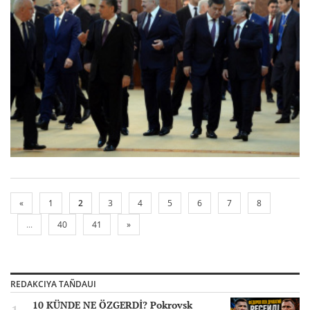
«
1
2
3
4
5
6
7
8
...
40
41
»
REDAKCIYA TAÑDAUI
10 KÜNDE NE ÖZGERDİ? Pokrovsk