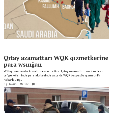
Qıtay azamattarı WQK qızmetkerine
para wsınğan
Wlttıq qauipsizdik komitetiniñ qızmetkeri Qıtay azamattarınan 2 million
teñge köleminde para alu kezinde wstaldı. WQK baspasöz qızmetiniñ
habarlauınş..
6 jıl bwrın
312
0