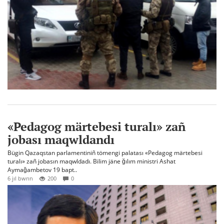
«Pedagog märtebesi turalı» zañ
jobası maqwldandı
Bügin Qazaqstan parlamentiniñ tömengi palatası «Pedagog märtebesi
turalı» zañ jobasın maqwldadı. Bilim jäne ğılım ministri Ashat
Aymağambetov 19 bapt..
6 jıl bwrın
200
0