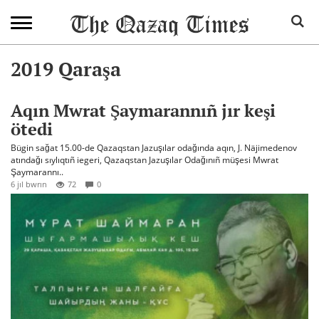
2019 Qaraşa
Aqın Mwrat Şaymarannıñ jır keşi
ötedi
Bügin sağat 15.00-de Qazaqstan Jazuşılar odağında aqın, J. Näjimedenov
atındağı sıylıqtıñ iegeri, Qazaqstan Jazuşılar Odağınıñ müşesi Mwrat
Şaymarannı..
6 jıl bwrın
72
0