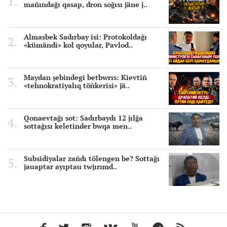
mañındağı qasap, dron soğısı jäne j..
Almasbek Sadırbay isi: Protokoldağı
«kümändi» kol qoyular, Pavlod..
Maydan şebindegi betbwrıs: Kievtiñ
«tehnokratiyalıq töñkerisi» jä..
Qonaevtağı sot: Sadırbaydı 12 jılğa
sottağısı keletinder bwqa men..
Subsidiyalar zañdı tölengen be? Sottağı
jauaptar ayıptau twjırımd..