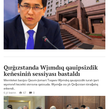
Qırğızstanda Wjımdıq qauipsizdik
keñesiniñ sessiyası bastaldı
Memleket basşısı Qasım-Jomart Toqaev Wjımdıq qauipsizdik turalı şart
wyımınıñ kezekti otırısına qatısuda. Wyımğa osı jılı Qırğızstan törağalıq
etkendi..
6 jıl bwrın
67
0