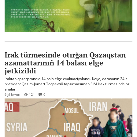
Irak türmesinde otırğan Qazaqstan
azamattarınıñ 14 balası elge
jetkizildi
Iraktan qazaqstandıq 14 bala elge evakuaciyalandı. Keşe, qaraşanıñ 24-si
prezident Qasım-Jomart Toqaevtıñ tapsırmasımen SİM Irak türmesinde öz
analar..
6 jıl bwrın
124
0