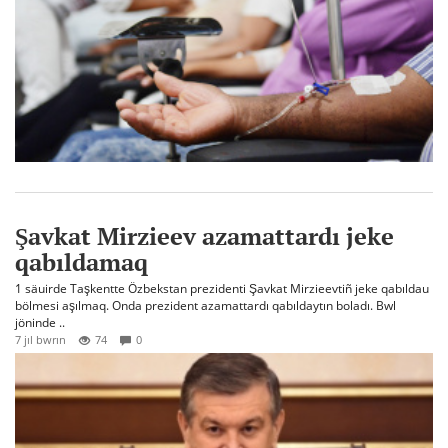
Şavkat Mirzieev azamattardı jeke
qabıldamaq
1 säuirde Taşkentte Özbekstan prezidenti Şavkat Mirzieevtiñ jeke qabıldau
bölmesi aşılmaq. Onda prezident azamattardı qabıldaytın boladı. Bwl
jöninde ..
7 jıl bwrın
74
0