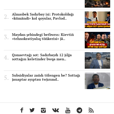
Almasbek Sadırbay isi: Protokoldağı
«kümändi» kol qoyular, Pavlod..
Maydan şebindegi betbwrıs: Kievtiñ
«tehnokratiyalıq töñkerisi» jä..
Qonaevtağı sot: Sadırbaydı 12 jılğa
sottağısı keletinder bwqa men..
Subsidiyalar zañdı tölengen be? Sottağı
jauaptar ayıptau twjırımd..