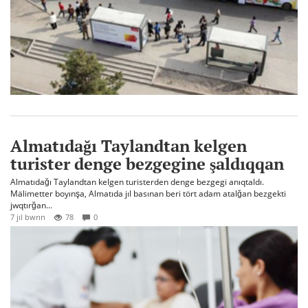
Almatıdağı Taylandtan kelgen
turister denge bezgegine şaldıqqan
Almatıdağı Taylandtan kelgen turisterden denge bezgegi anıqtaldı.
Mälimetter boyınşa, Almatıda jıl basınan beri tört adam atalğan bezgekti
jwqtırğan...
7 jıl bwrın
78
0