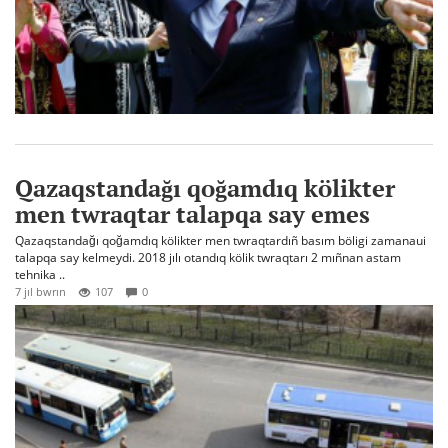
Qazaqstandağı qoğamdıq kölikter
men twraqtar talapqa say emes
Qazaqstandağı qoğamdıq kölikter men twraqtardıñ basım böligi zamanaui
talapqa say kelmeydi. 2018 jılı otandıq kölik twraqtarı 2 mıñnan astam
tehnika ..
7 jıl bwrın
107
0