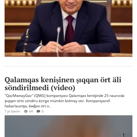
Qalamqas kenişinen şıqqan ört äli
söndirilmedi (video)
"QazMwnayGaz" (QMG) kompaniyası Qalamqas kenişinde 25 naurızda
şıqqan örtti söndiru äzirge mümkin bolmay otır. Kompaniyanıñ
habarlauınşa, bwğan ört o..
7 jıl bwrın
64
0