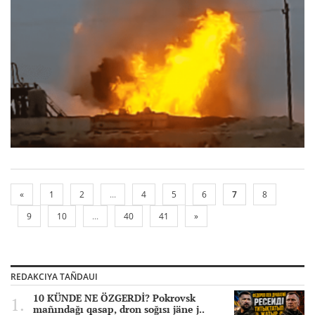
«
1
2
...
4
5
6
7
8
9
10
...
40
41
»
REDAKCIYA TAÑDAUI
10 KÜNDE NE ÖZGERDİ? Pokrovsk
mañındağı qasap, dron soğısı jäne j..