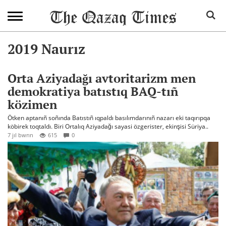
2019 Naurız
Orta Aziyadağı avtoritarizm men
demokratiya batıstıq BAQ-tıñ
közimen
Ötken aptanıñ soñında Batıstıñ ıqpaldı basılımdarınıñ nazarı eki taqırıpqa
köbirek toqtaldı. Biri Ortalıq Aziyadağı sayasi özgerister, ekinşisi Süriya..
7 jıl bwrın
615
0