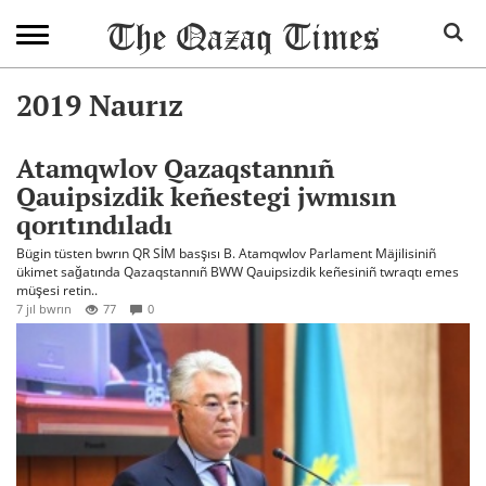
2019 Naurız
Atamqwlov Qazaqstannıñ
Qauipsizdik keñestegi jwmısın
qorıtındıladı
Bügin tüsten bwrın QR SİM basşısı B. Atamqwlov Parlament Mäjilisiniñ
ükimet sağatında Qazaqstannıñ BWW Qauipsizdik keñesiniñ twraqtı emes
müşesi retin..
7 jıl bwrın
77
0