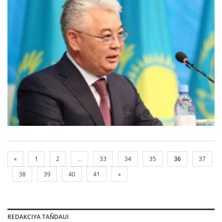
«
1
2
...
33
34
35
36
37
38
39
40
41
»
REDAKCIYA TAÑDAUI