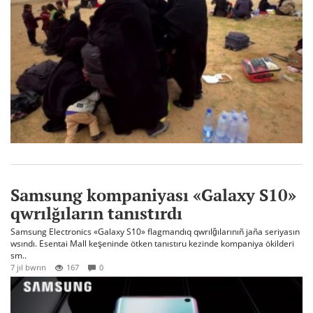
Samsung kompaniyası «Galaxy S10»
qwrılğıların tanıstırdı
Samsung Electronics «Galaxy S10» flagmandıq qwrılğılarınıñ jaña seriyasın
wsındı. Esentai Mall keşeninde ötken tanıstıru kezinde kompaniya ökilderi
sm..
7 jıl bwrın
167
0