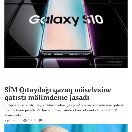
SİM Qıtaydağı qazaq mäselesine
qatıstı mälimdeme jasadı
Sırtqı ister ministri Beybit Atamqwlov Qıtaydağı qazaq mäselesine qatıstı
mälimdeme jasadı. Parlament mäjilisinde ötken ükimet otırısında SİM
Atamqwlo..
7 jıl bwrın
1867
0