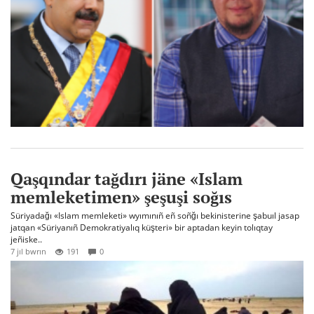
Qaşqındar tağdırı jäne «Islam
memleketimen» şeşuşi soğıs
Süriyadağı «Islam memleketi» wyımınıñ eñ soñğı bekinisterine şabuıl jasap
jatqan «Süriyanıñ Demokratiyalıq küşteri» bir aptadan keyin tolıqtay
jeñiske..
7 jıl bwrın
191
0