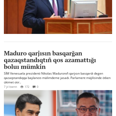
Maduro qarjısın basqarğan
qazaqstandıqtıñ qos azamattığı
boluı mümkin
SİM Venesuela prezidenti Nikolas Maduronıñ qarjısın basqardı degen
qazaqstandıqqa baylanıstı mälimdeme jasadı. Parlament mäjilisinde ötken
ükimet otır..
7 jıl bwrın
172
0