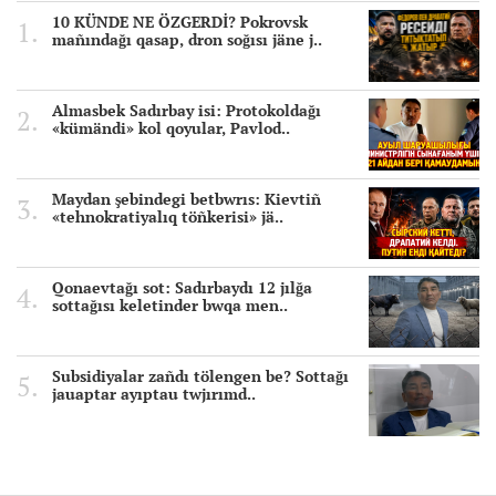
10 KÜNDE NE ÖZGERDİ? Pokrovsk
mañındağı qasap, dron soğısı jäne j..
Almasbek Sadırbay isi: Protokoldağı
«kümändi» kol qoyular, Pavlod..
Maydan şebindegi betbwrıs: Kievtiñ
«tehnokratiyalıq töñkerisi» jä..
Qonaevtağı sot: Sadırbaydı 12 jılğa
sottağısı keletinder bwqa men..
Subsidiyalar zañdı tölengen be? Sottağı
jauaptar ayıptau twjırımd..