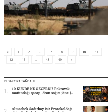
«
1
2
...
7
8
9
10
11
12
13
...
48
49
»
REDAKCIYA TAÑDAUI
10 KÜNDE NE ÖZGERDİ? Pokrovsk
mañındağı qasap, dron soğısı jäne j..
Almasbek Sadırbay isi: Protokoldağı