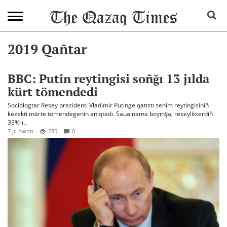
2019 Qañtar
BBC: Putin reytingisi soñğı 13 jılda
kürt tömendedi
Sociologtar Resey prezidenti Vladimir Putinge qatıstı senim reytingisiniñ
kezekti märte tömendegenin anıqtadı. Saualnama boyınşa, reseylikterdiñ
33%-ı..
7 jıl bwrın
285
0