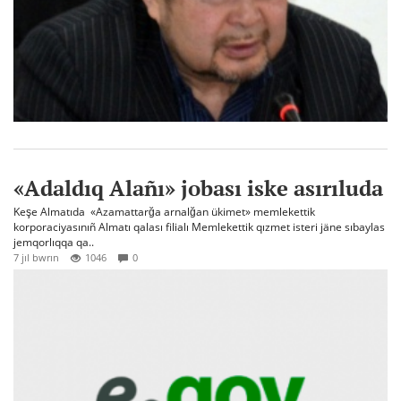
«Adaldıq Alañı» jobası iske asırıluda
Keşe Almatıda «Azamattarğa arnalğan ükimet» memlekettik
korporaciyasınıñ Almatı qalası filialı Memlekettik qızmet isteri jäne sıbaylas
jemqorlıqqa qa..
7 jıl bwrın
1046
0