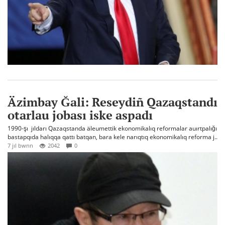
Äzimbay Ğali: Reseydiñ Qazaqstandı
otarlau jobası iske aspadı
1990-şı jıldarı Qazaqstanda äleumettik ekonomikalıq reformalar auırtpalığı
bastapqıda halıqqa qattı batqan, bara kele narıqtıq ekonomikalıq reforma j..
7 jıl bwrın
2042
0