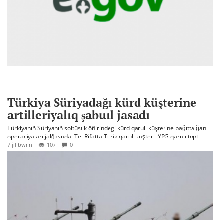
Türkiya Süriyadağı kürd küşterine
artilleriyalıq şabuıl jasadı
Türkiyanıñ Süriyanıñ soltüstik öñirindegi kürd qarulı küşterine bağıttalğan
operaciyaları jalğasuda. Tel-Rifatta Türik qarulı küşteri YPG qarulı topt..
7 jıl bwrın
107
0