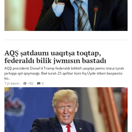
AQŞ şatdaunı uaqıtşa toqtap,
federaldı bilik jwmısın bastadı
AQŞ prezidenti Donal'd Tramp federaldı biliktiñ uaqıtşa jwmıs isteui turalı
jarlıqqa qol qoymaqşı. Bwl turalı 25 qañtar küni Aq Üyde ötken baspasöz-
ko..
7 jıl bwrın
182
0