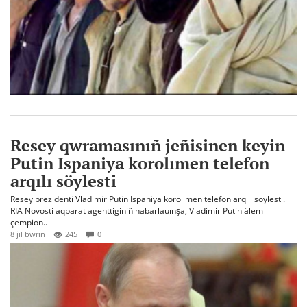
Resey qwramasınıñ jeñisinen keyin
Putin Ispaniya korolımen telefon
arqılı söylesti
Resey prezidenti Vladimir Putin Ispaniya korolımen telefon arqılı söylesti.
RIA Novosti aqparat agenttiginiñ habarlauınşa, Vladimir Putin älem
çempion..
8 jıl bwrın
245
0