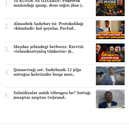
10 KÜNDE NE ÖZGERDİ? Pokrovsk
mañındağı qasap, dron soğısı jäne j..
Almasbek Sadırbay isi: Protokoldağı
«kümändi» kol qoyular, Pavlod..
Maydan şebindegi betbwrıs: Kievtiñ
«tehnokratiyalıq töñkerisi» jä..
Qonaevtağı sot: Sadırbaydı 12 jılğa
sottağısı keletinder bwqa men..
Subsidiyalar zañdı tölengen be? Sottağı
jauaptar ayıptau twjırımd..