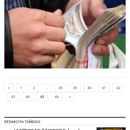
«
1
2
...
38
39
40
41
42
43
44
45
46
»
REDAKCIYA TAÑDAUI