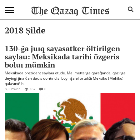
2018 Şilde
130-ğa juıq sayasatker öltirilgen
saylau: Meksikada tarihi özgeris
boluı mümkin
Meksikada prezident saylauı ötude. Mälimetterge qarağanda, qazirge
deyingi jinalğan dauıs qorıtındısı boyınşa el ortalığı Meksiko (Mehiko)
qalasınıñ b..
8 jıl bwrın
167
0