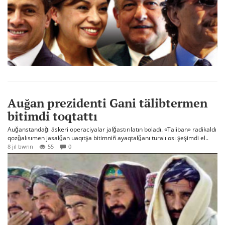
Auğan prezidenti Gani tälibtermen
bitimdi toqtattı
Auğanstandağı äskeri operaciyalar jalğastırılatın boladı. «Taliban» radikaldı
qozğalısımen jasalğan uaqıtşa bitimniñ ayaqtalğanı turalı osı şeşimdi el..
8 jıl bwrın
55
0