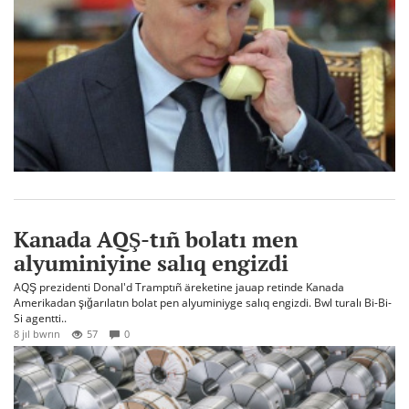
Kanada AQŞ-tıñ bolatı men
alyuminiyine salıq engizdi
AQŞ prezidenti Donal'd Tramptıñ äreketine jauap retinde Kanada
Amerikadan şığarılatın bolat pen alyuminiyge salıq engizdi. Bwl turalı Bi-Bi-
Si agentti..
8 jıl bwrın
57
0