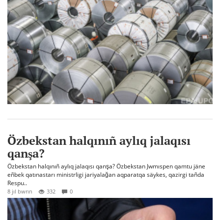
Özbekstan halqınıñ aylıq jalaqısı
qanşa?
Özbekstan halqınıñ aylıq jalaqısı qanşa? Özbekstan Jwmıspen qamtu jäne
eñbek qatınastarı ministrligi jariyalağan aqparatqa säykes, qazirgi tañda
Respu..
8 jıl bwrın
332
0