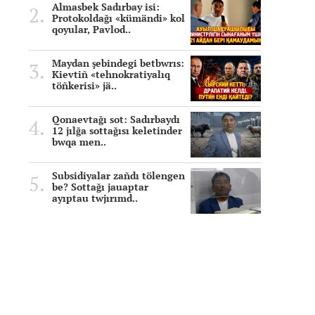
Almasbek Sadırbay isi:
Protokoldağı «kümändi» kol
qoyular, Pavlod..
Maydan şebindegi betbwrıs:
Kievtiñ «tehnokratiyalıq
töñkerisi» jä..
Qonaevtağı sot: Sadırbaydı
12 jılğa sottağısı keletinder
bwqa men..
Subsidiyalar zañdı tölengen
be? Sottağı jauaptar
ayıptau twjırımd..