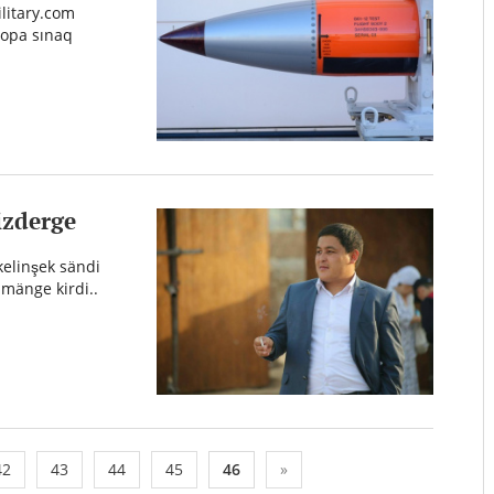
litary.com
nopa sınaq
izderge
kelinşek sändi
 mänge kirdi..
42
43
44
45
46
»