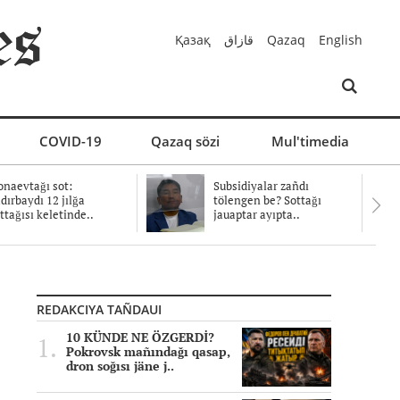
Қазақ
قازاق
Qazaq
English
COVID-19
Qazaq sözi
Mul'timedia
naevtağı sot:
Subsidiyalar zañdı
dırbaydı 12 jılğa
tölengen be? Sottağı
ttağısı keletinde..
jauaptar ayıpta..
REDAKCIYA TAÑDAUI
10 KÜNDE NE ÖZGERDİ?
Pokrovsk mañındağı qasap,
dron soğısı jäne j..