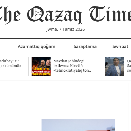
Jwma, 7 Tamız 2026
Azamattıq qoğam
Saraptama
Swhbat
dırbay isi:
Maydan şebindegi
Qo
ğı «kümändi»
betbwrıs: Kievtiñ
Sa
«tehnokratiyalıq töñ..
so