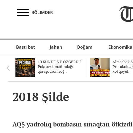
BÖLIMDER
Bastı bet
Jahan
Qoğam
Ekonomika
10 KÜNDE NE ÖZGERDİ?
Almasbek Sa
Pokrovsk mañındağı
Protokolda
qasap, dron soğ..
kol qoyul..
2018 Şilde
AQŞ yadrolıq bombasın sınaqtan ötkizdi