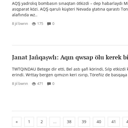
AQŞ yadrolıq bombasın sınaqtan ötkizdi – dep habarlaydı Mi
asqparat közi. AQŞ qarulı küşteri Nevada ştatına qarastı To
alañında wz..
8 jıl bwrın
175
0
Janat Jañqaşwlı: Aqın qwsap ölu kerek b
TWTQINDAU Betege dir etti, Bel astı şañ körindi, Sılp etkizdi 
erindi. Wrttay bergen qımızın keri ısırıp, Töreñiz de basqaşa
8 jıl bwrın
471
0
«
1
2
...
38
39
40
41